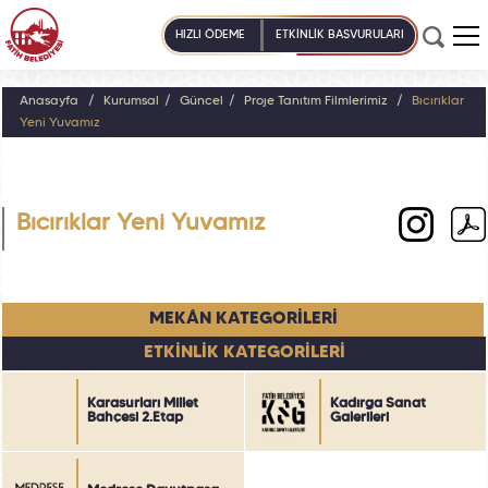
HIZLI ÖDEME
ETKİNLİK BAŞVURULARI
Anasayfa
Kurumsal
Güncel
Proje Tanıtım Filmlerimiz
Bıcırıklar
Yeni Yuvamız
Bıcırıklar Yeni Yuvamız
MEKÂN KATEGORİLERİ
ETKİNLİK KATEGORİLERİ
Karasurları Millet
Kadırga Sanat
Bahçesi 2.Etap
Galerileri