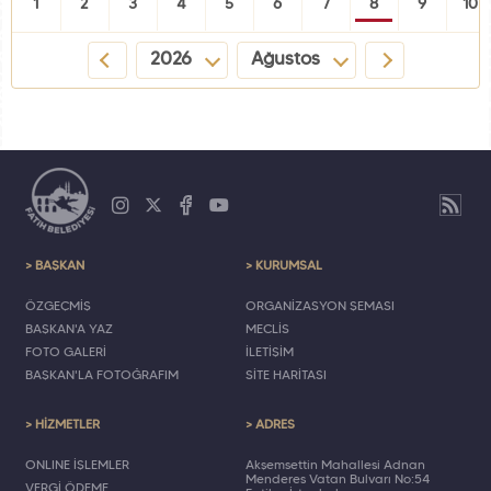
1
2
3
4
5
6
7
8
9
10
2026
Ağustos
> BAŞKAN
> KURUMSAL
ÖZGEÇMİŞ
ORGANİZASYON ŞEMASI
BAŞKAN'A YAZ
MECLİS
FOTO GALERİ
İLETİŞİM
BAŞKAN'LA FOTOĞRAFIM
SİTE HARİTASI
> HİZMETLER
> ADRES
ONLINE İŞLEMLER
Akşemsettin Mahallesi Adnan
Menderes Vatan Bulvarı No:54
VERGİ ÖDEME