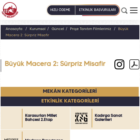
HIZLI ÖDEME
ETKİNLİK BAŞVURULARI
Anasayfa
Kurumsal
Güncel
Proje Tanıtım Filmlerimiz
Büyük
Macera 2: Sürpriz Misafir
Büyük Macera 2: Sürpriz Misafir
MEKÂN KATEGORİLERİ
ETKİNLİK KATEGORİLERİ
Karasurları Millet
Kadırga Sanat
Bahçesi 2.Etap
Galerileri