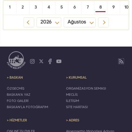
1
2
3
4
5
6
7
8
9
10
2026
Ağustos
> BAŞKAN
> KURUMSAL
ÖZGEÇMİŞ
ORGANİZASYON ŞEMASI
BAŞKAN'A YAZ
MECLİS
FOTO GALERİ
İLETİŞİM
BAŞKAN'LA FOTOĞRAFIM
SİTE HARİTASI
> HİZMETLER
> ADRES
ONLINE İŞLEMLER
Akşemsettin Mahallesi Adnan