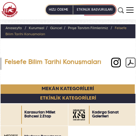
HIZLI ÖDEME
ETKİNLİK BAŞVURULARI
Anasayfa
Kurumsal
Güncel
Proje Tanıtım Filmlerimiz
Felsefe
Bilim Tarihi Konuşmaları
Felsefe Bilim Tarihi Konuşmaları
MEKÂN KATEGORİLERİ
ETKİNLİK KATEGORİLERİ
Karasurları Millet
Kadırga Sanat
Bahçesi 2.Etap
Galerileri