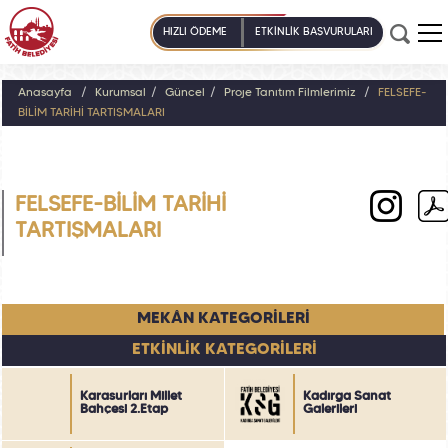
HIZLI ÖDEME
ETKİNLİK BAŞVURULARI
Anasayfa
Kurumsal
Güncel
Proje Tanıtım Filmlerimiz
FELSEFE-
BİLİM TARİHİ TARTIŞMALARI
FELSEFE-BİLİM TARİHİ
TARTIŞMALARI
MEKÂN KATEGORİLERİ
ETKİNLİK KATEGORİLERİ
Karasurları Millet
Kadırga Sanat
Bahçesi 2.Etap
Galerileri