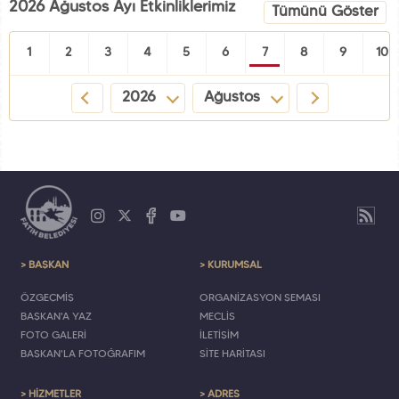
2026 Ağustos Ayı Etkinliklerimiz
Tümünü Göster
1
2
3
4
5
6
7
8
9
10
2026
Ağustos
> BAŞKAN
> KURUMSAL
ÖZGEÇMİŞ
ORGANİZASYON ŞEMASI
BAŞKAN'A YAZ
MECLİS
FOTO GALERİ
İLETİŞİM
BAŞKAN'LA FOTOĞRAFIM
SİTE HARİTASI
> HİZMETLER
> ADRES