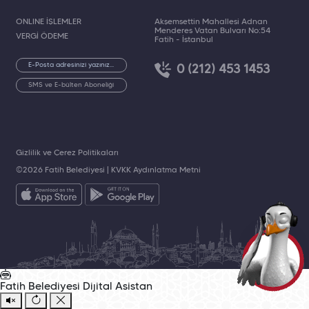
ONLINE İŞLEMLER
Akşemsettin Mahallesi Adnan
Menderes Vatan Bulvarı No:54
VERGİ ÖDEME
Fatih - İstanbul
0 (212) 453 1453
SMS ve E-bülten Aboneliği
Gizlilik ve Çerez Politikaları
©2026 Fatih Belediyesi |
KVKK Aydınlatma Metni
Fatih Belediyesi
Dijital Asistan