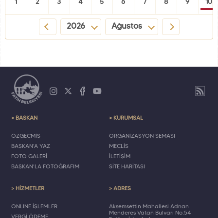
1
2
3
4
5
6
7
8
9
10
2026
Ağustos
> BAŞKAN
> KURUMSAL
ÖZGEÇMİŞ
ORGANİZASYON ŞEMASI
BAŞKAN'A YAZ
MECLİS
FOTO GALERİ
İLETİŞİM
BAŞKAN'LA FOTOĞRAFIM
SİTE HARİTASI
> HİZMETLER
> ADRES
ONLINE İŞLEMLER
Akşemsettin Mahallesi Adnan
Menderes Vatan Bulvarı No:54
VERGİ ÖDEME