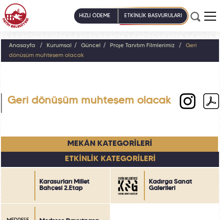
HIZLI ÖDEME
ETKİNLİK BAŞVURULARI
Anasayfa
Kurumsal
Güncel
Proje Tanıtım Filmlerimiz
Geri
dönüşüm muhteşem olacak
Geri dönüşüm muhteşem olacak
MEKÂN KATEGORİLERİ
ETKİNLİK KATEGORİLERİ
Karasurları Millet
Kadırga Sanat
Bahçesi 2.Etap
Galerileri