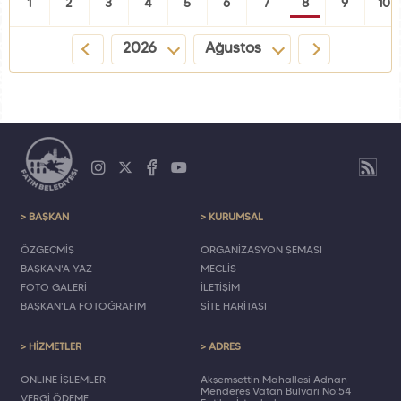
1
2
3
4
5
6
7
8
9
10
2026
Ağustos
> BAŞKAN
> KURUMSAL
ÖZGEÇMİŞ
ORGANİZASYON ŞEMASI
BAŞKAN'A YAZ
MECLİS
FOTO GALERİ
İLETİŞİM
BAŞKAN'LA FOTOĞRAFIM
SİTE HARİTASI
> HİZMETLER
> ADRES
ONLINE İŞLEMLER
Akşemsettin Mahallesi Adnan
Menderes Vatan Bulvarı No:54
VERGİ ÖDEME