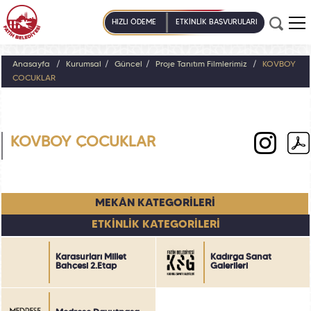
HIZLI ÖDEME
ETKİNLİK BAŞVURULARI
Anasayfa
Kurumsal
Güncel
Proje Tanıtım Filmlerimiz
KOVBOY
ÇOCUKLAR
KOVBOY ÇOCUKLAR
MEKÂN KATEGORİLERİ
ETKİNLİK KATEGORİLERİ
Karasurları Millet
Kadırga Sanat
Bahçesi 2.Etap
Galerileri