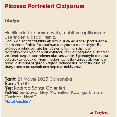
Picasso Portreleri Çiziyorum
Atölye
Ekinliklerin tamamına web, mobil ve aplikasyon
üzerinden ulaşabilirsiniz.
Çocuklar, sanat tarihinin en sıra dışı ve eğlenceli portrelerine
ilham veren Pablo Picasso’nun dünyasına adım atıyor. Bu
atölyede minik sanatçılar, yüzleri alışılmışın dışında
parçalayarak yeniden birleştiriyor, renkleri özgürce kullanıyor
ve kendi özgün portrelerini oluşturuyorlar. Eğlenceyle dolu bu
yolculukta çocuklar hem modern sanatla tanışacak hem de
hayal güçlerini özgürce kâğıda dökecekler. Sanatın kuralsız
dünyasında buluşmak için hepinizi bekliyoruz.
Tarih:
21 Mayıs 2025 Çarşamba
Saat:
15:00
Yer:
Kadırga Sanat Galerileri
Adres:
Şehsuvar Bey Mahallesi Kadırga Liman
Caddesi No:60
Nasıl Gidilir?
Paylaş