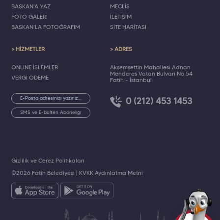
BAŞKAN'A YAZ
MECLİS
FOTO GALERİ
İLETİŞİM
BAŞKAN'LA FOTOĞRAFIM
SİTE HARİTASI
> HİZMETLER
> ADRES
ONLINE İŞLEMLER
Akşemsettin Mahallesi Adnan
Menderes Vatan Bulvarı No:54
VERGİ ÖDEME
Fatih - İstanbul
0 (212) 453 1453
SMS ve E-bülten Aboneliği
Gizlilik ve Çerez Politikaları
©2026 Fatih Belediyesi |
KVKK Aydınlatma Metni