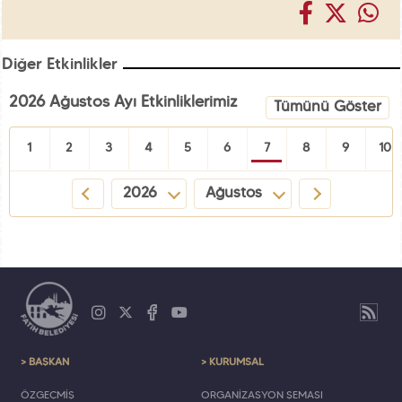
Diğer Etkinlikler
2026 Ağustos Ayı Etkinliklerimiz
Tümünü Göster
1
2
3
4
5
6
7
8
9
10
2026
Ağustos
> BAŞKAN
> KURUMSAL
ÖZGEÇMİŞ
ORGANİZASYON ŞEMASI