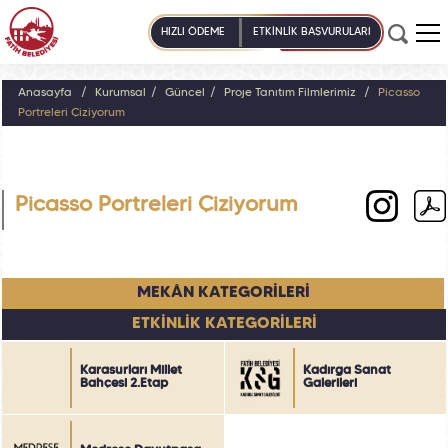
HIZLI ÖDEME
ETKİNLİK BAŞVURULARI
Anasayfa
Kurumsal
Güncel
Proje Tanıtım Filmlerimiz
Picasso
Portreleri Çiziyorum
Picasso Portreleri Çiziyorum
MEKÂN KATEGORİLERİ
ETKİNLİK KATEGORİLERİ
Karasurları Millet
Kadırga Sanat
Bahçesi 2.Etap
Galerileri