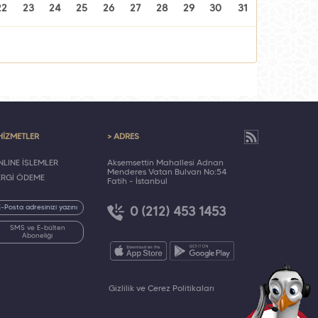
22
23
24
25
26
27
28
29
30
31
HİZMETLER
> ADRES
LINE İŞLEMLER
Akşemsettin Mahallesi Adnan
Menderes Vatan Bulvarı No:54
ERGİ ÖDEME
Fatih - İstanbul
0 (212) 453 1453
SMS ve E-bülten
Aboneliği
Gizlilik ve Çerez Politikaları