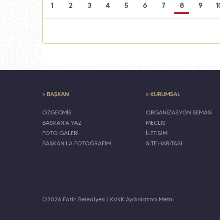
1
2
3
4
5
6
7
8
9
1
> BAŞKAN
> KURUMSAL
ÖZGEÇMİŞ
ORGANİZASYON ŞEMASI
BAŞKAN'A YAZ
MECLİS
FOTO GALERİ
İLETİŞİM
BAŞKAN'LA FOTOĞRAFIM
SİTE HARİTASI
©2026 Fatih Belediyesi |
KVKK Aydınlatma Metni