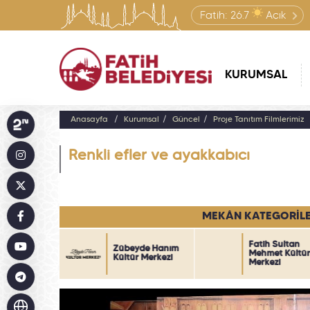
Fatih:
26.7
Açık
KURUMSAL
Anasayfa
Kurumsal
Güncel
Proje Tanıtım Filmlerimiz
Renkli efler ve ayakkabıcı
MEKÂN KATEGORİLE
Fatih Sultan
şah Sultan
Zübeyde Hanım
Mehmet Kültü
r Merkezi
Kültür Merkezi
Merkezi