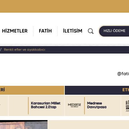
HİZMETLER
FATİH
İLETİŞİM
HIZLI ÖDEME
Renkli efler ve ayakkabıcı
@fati
Rİ
ET
Karasurları Millet
Medrese
r
Bahçesi 2.Etap
Davutpaşa