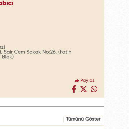
abıcı
ezi
, Şair Cem Sokak No:26, (Fatih
C Blok)
Paylaş
Tümünü Göster