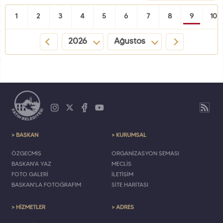
1
2
3
4
5
6
7
8
9
10
2026
Ağustos
> BAŞKAN
> KURUMSAL
ÖZGEÇMİŞ
ORGANİZASYON ŞEMASI
BAŞKAN'A YAZ
MECLİS
FOTO GALERİ
İLETİŞİM
BAŞKAN'LA FOTOĞRAFIM
SİTE HARİTASI
> HİZMETLER
> ADRES