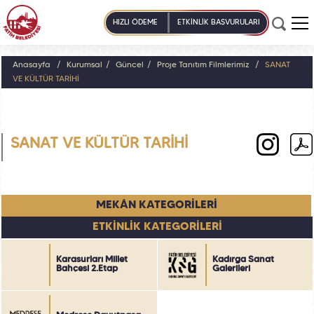
HIZLI ÖDEME
ETKİNLİK BAŞVURULARI
Anasayfa
Kurumsal
Güncel
Proje Tanıtım Filmlerimiz
SANAT
VE KÜLTÜR TARİHİ
SANAT VE KÜLTÜR TARİHİ
MEKÂN KATEGORİLERİ
ETKİNLİK KATEGORİLERİ
Karasurları Millet
Kadırga Sanat
Bahçesi 2.Etap
Galerileri