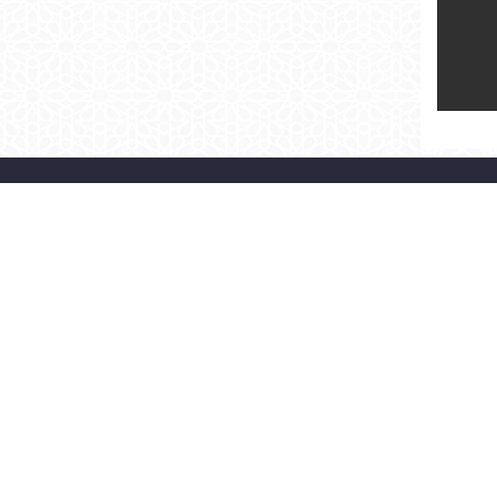
> BAŞKAN
> KURUMSAL
ÖZGEÇMİŞ
ORGANİZASYON ŞEMASI
BAŞKAN'A YAZ
MECLİS
FOTO GALERİ
İLETİŞİM
BAŞKAN'LA FOTOĞRAFIM
SİTE HARİTASI
©2026 Fatih Belediyesi |
KVKK Aydınlatma Metni