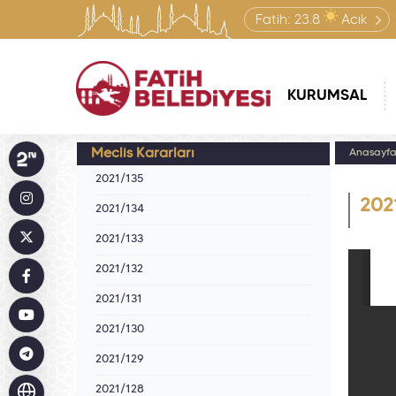
Fatih:
23.8
Açık
KURUMSAL
Meclis Kararları
Anasayf
2021/135
202
2021/134
2021/133
2021/132
2021/131
2021/130
2021/129
2021/128