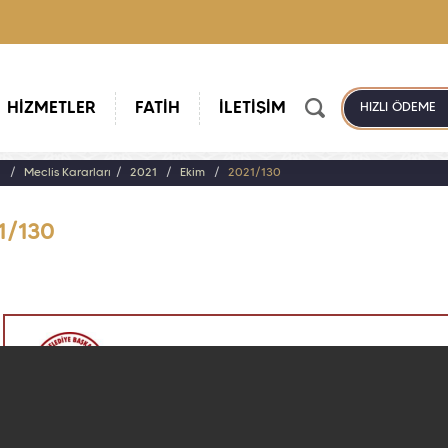
HİZMETLER
FATİH
İLETİŞİM
HIZLI ÖDEME
a
Meclis Kararları
2021
Ekim
2021/130
1/130