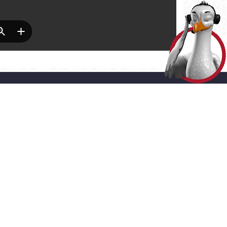
HİZMETLER
> ADRES
LINE İŞLEMLER
Akşemsettin Mahallesi Adnan
Menderes Vatan Bulvarı No:54
ERGİ ÖDEME
Fatih - İstanbul
0 (212) 453 1453
SMS ve E-bülten
Aboneliği
Gizlilik ve Çerez Politikaları