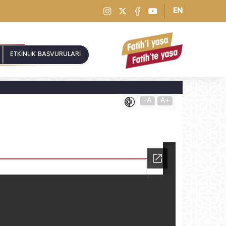
EN
ETKİNLİK BAŞVURULARI
-A
A+