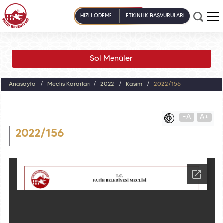
HIZLI ÖDEME
ETKİNLİK BAŞVURULARI
Sol Menüler
Anasayfa
Meclis Kararları
2022
Kasım
2022/156
-A
A+
2022/156