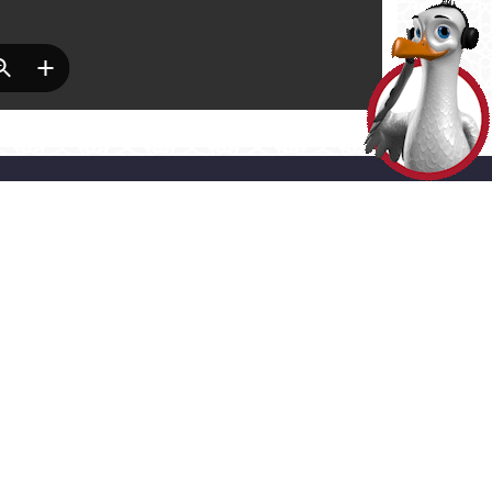
HİZMETLER
> ADRES
LINE İŞLEMLER
Akşemsettin Mahallesi Adnan
Menderes Vatan Bulvarı No:54
ERGİ ÖDEME
Fatih - İstanbul
0 (212) 453 1453
SMS ve E-bülten
Aboneliği
Gizlilik ve Çerez Politikaları