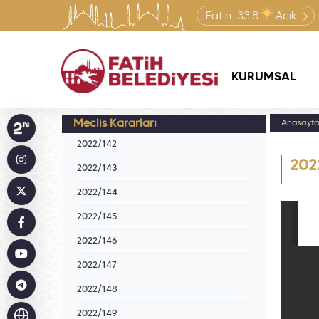
Fatih:
33.8
Açık
KURUMSAL
Meclis Kararları
Anasayf
2022/142
202
2022/143
2022/144
2022/145
2022/146
2022/147
2022/148
2022/149