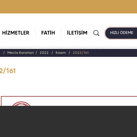
HİZMETLER
FATİH
İLETİŞİM
HIZLI ÖDEME
a
Meclis Kararları
2022
Kasım
2022/161
2/161