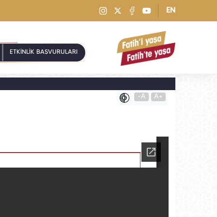
EN
ETKİNLİK BAŞVURULARI
-A
A+