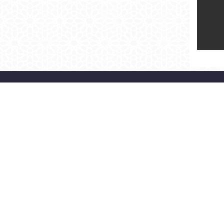
> BAŞKAN
> KURUMSAL
ÖZGEÇMİŞ
ORGANİZASYON ŞEMASI
BAŞKAN'A YAZ
MECLİS
FOTO GALERİ
İLETİŞİM
BAŞKAN'LA FOTOĞRAFIM
SİTE HARİTASI
©2026 Fatih Belediyesi |
KVKK Aydınlatma Metni