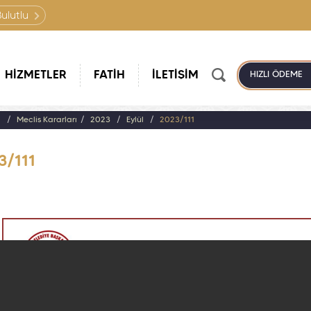
Bulutlu
HİZMETLER
FATİH
İLETİŞİM
HIZLI ÖDEME
a
Meclis Kararları
2023
Eylül
2023/111
3/111