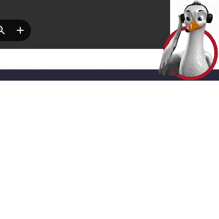
HİZMETLER
> ADRES
LINE İŞLEMLER
Akşemsettin Mahallesi Adnan
Menderes Vatan Bulvarı No:54
ERGİ ÖDEME
Fatih - İstanbul
0 (212) 453 1453
SMS ve E-bülten
Aboneliği
Gizlilik ve Çerez Politikaları