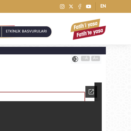
EN
ETKİNLİK BAŞVURULARI
-A
A+