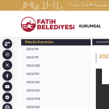
Fatih:
30.8
Parçalı 
KURUMSAL
Meclis Kararları
Anasayf
2023/98
202
2023/99
2023/100
2023/101
2023/102
2023/103
2023/104
2023/105