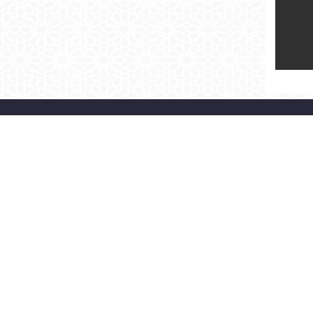
> BAŞKAN
> KURUMSAL
ÖZGEÇMİŞ
ORGANİZASYON ŞEMASI
BAŞKAN'A YAZ
MECLİS
FOTO GALERİ
İLETİŞİM
BAŞKAN'LA FOTOĞRAFIM
SİTE HARİTASI
©2026 Fatih Belediyesi |
KVKK Aydınlatma Metni