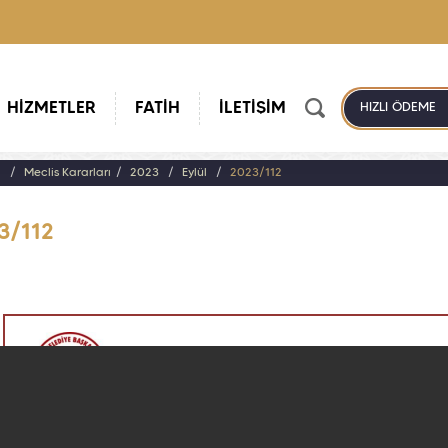
HİZMETLER
FATİH
İLETİŞİM
HIZLI ÖDEME
a
Meclis Kararları
2023
Eylül
2023/112
3/112