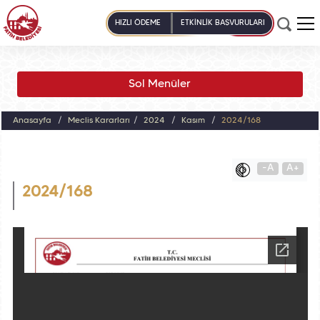
HIZLI ÖDEME
ETKİNLİK BAŞVURULARI
Sol Menüler
Anasayfa
Meclis Kararları
2024
Kasım
2024/168
-A
A+
2024/168