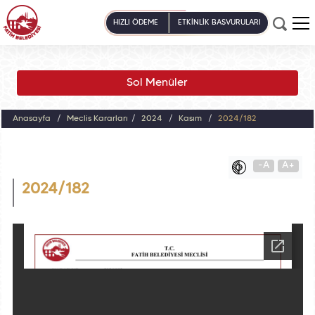
HIZLI ÖDEME
ETKİNLİK BAŞVURULARI
Sol Menüler
Anasayfa
Meclis Kararları
2024
Kasım
2024/182
-A
A+
2024/182