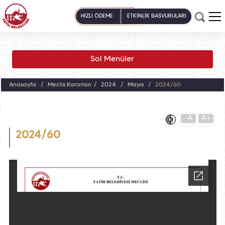
HIZLI ÖDEME
ETKİNLİK BAŞVURULARI
Sol Menüler
Anasayfa
Meclis Kararları
2024
Mayıs
2024/60
-A
A+
2024/60