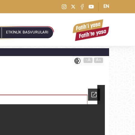
EN
ETKİNLİK BAŞVURULARI
-A
A+