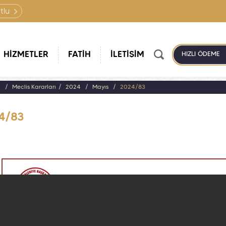
tlu
HİZMETLER
FATİH
İLETİŞİM
HIZLI ÖDEME
a
Meclis Kararları
2024
Mayıs
2024/83
4/83