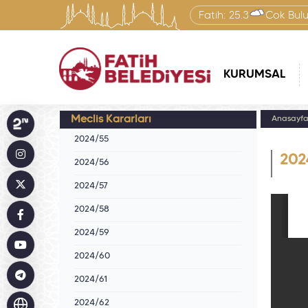
Fatih:
25.3
Çok Bulu
KURUMSAL
Meclis Kararları
Anasayf
2024/55
202
2024/56
2024/57
2024/58
2024/59
2024/60
2024/61
2024/62