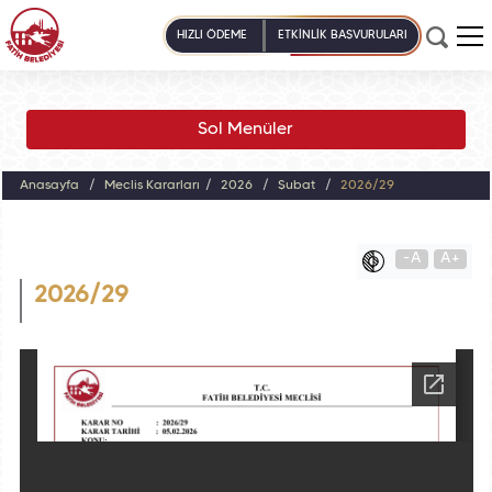
HIZLI ÖDEME
ETKİNLİK BAŞVURULARI
Sol Menüler
Anasayfa
Meclis Kararları
2026
Şubat
2026/29
-A
A+
2026/29