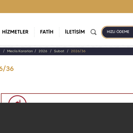
HİZMETLER
FATİH
İLETİŞİM
HIZLI ÖDEME
a
Meclis Kararları
2026
Şubat
2026/36
6/36