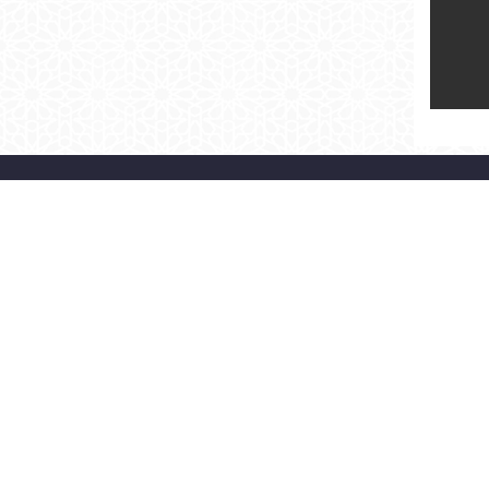
> BAŞKAN
> KURUMSAL
ÖZGEÇMİŞ
ORGANİZASYON ŞEMASI
BAŞKAN'A YAZ
MECLİS
FOTO GALERİ
İLETİŞİM
BAŞKAN'LA FOTOĞRAFIM
SİTE HARİTASI
©2026 Fatih Belediyesi |
KVKK Aydınlatma Metni