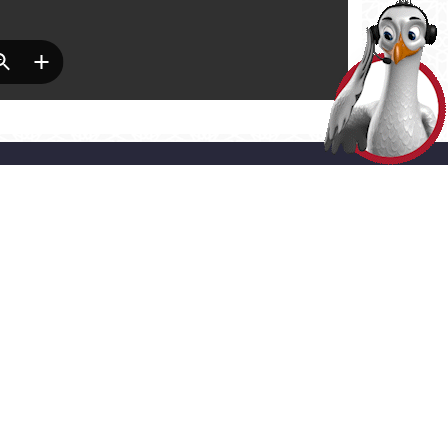
HİZMETLER
> ADRES
LINE İŞLEMLER
Akşemsettin Mahallesi Adnan
Menderes Vatan Bulvarı No:54
ERGİ ÖDEME
Fatih - İstanbul
0 (212) 453 1453
SMS ve E-bülten
Aboneliği
Gizlilik ve Çerez Politikaları