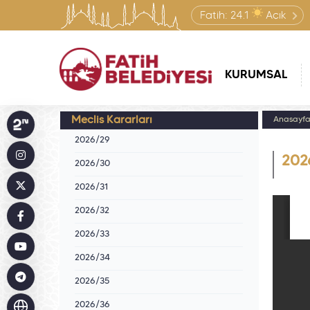
Fatih:
24.1
Açık
KURUMSAL
Meclis Kararları
Anasayf
2026/29
202
2026/30
2026/31
2026/32
2026/33
2026/34
2026/35
2026/36