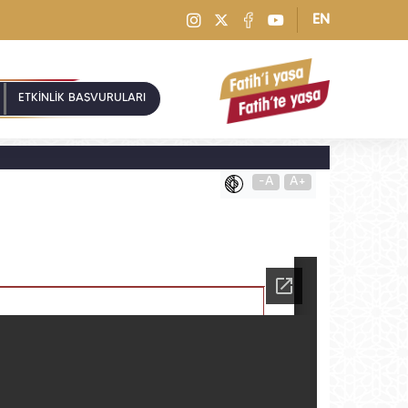
EN
ETKİNLİK BAŞVURULARI
-A
A+