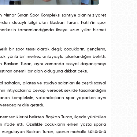
n Mimar Sinan Spor Kompleksi şantiye alanını ziyaret
erden detaylı bilgi alan Başkan Turan, Fatih’in spor
n merkezin tamamlandığında ilçeye uzun yıllar hizmet
k bir spor tesisi olarak değil; çocukların, gençlerin,
çok yönlü bir merkez anlayışıyla planlandığını belirtti.
eden Başkan Turan, aynı zamanda sosyal dayanışmayı
aştıran önemli bir alan olduğuna dikkat çekti.
haları, pilates ve stüdyo salonları ile çeşitli sosyal
nın ihtiyaçlarına cevap verecek şekilde tasarlandığını
anlanan kompleksin, vatandaşların spor yaparken aynı
ereceğini dile getirdi.
önemsediklerini belirten Başkan Turan, ilçede yürütülen
ı ifade etti. Özellikle çocukların erken yaşta sporla
nı vurgulayan Başkan Turan, sporun mahalle kültürünü