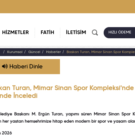
HİZMETLER
FATİH
İLETİŞİM
HIZLI ÖDEME
a
Kurumsal
Güncel
Haberler
Başkan Turan, Mimar Sinan Spor Komplek
Haberi Dinle
kan Turan, Mimar Sinan Spor Kompleksi'nde
inde İnceledi
elediye Başkanı M. Ergün Turan, yapımı süren Mimar Sinan Spor K
 her yaştan hemşehrimize hitap eden modern bir spor ve yaşam alanı 
s 2026