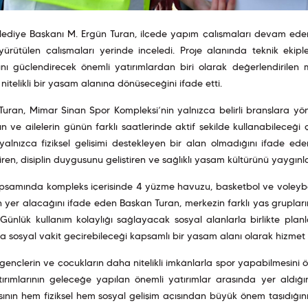
elediye Başkanı M. Ergün Turan, ilçede yapım çalışmaları devam ede
ürütülen çalışmaları yerinde inceledi. Proje alanında teknik ekipl
sını güçlendirecek önemli yatırımlardan biri olarak değerlendirile
nitelikli bir yaşam alanına dönüşeceğini ifade etti.
uran, Mimar Sinan Spor Kompleksi’nin yalnızca belirli branşlara yöneli
ın ve ailelerin günün farklı saatlerinde aktif şekilde kullanabileceği 
yalnızca fiziksel gelişimi destekleyen bir alan olmadığını ifade 
ren, disiplin duygusunu geliştiren ve sağlıklı yaşam kültürünü yaygınl
psamında kompleks içerisinde 4 yüzme havuzu, basketbol ve voleybol sa
n yer alacağını ifade eden Başkan Turan, merkezin farklı yaş grupları
 Günlük kullanım kolaylığı sağlayacak sosyal alanlarla birlikte pl
sosyal vakit geçirebileceği kapsamlı bir yaşam alanı olarak hizmet v
 gençlerin ve çocukların daha nitelikli imkânlarla spor yapabilmesini 
ırımlarının geleceğe yapılan önemli yatırımlar arasında yer aldığın
ının hem fiziksel hem sosyal gelişim açısından büyük önem taşıdığı