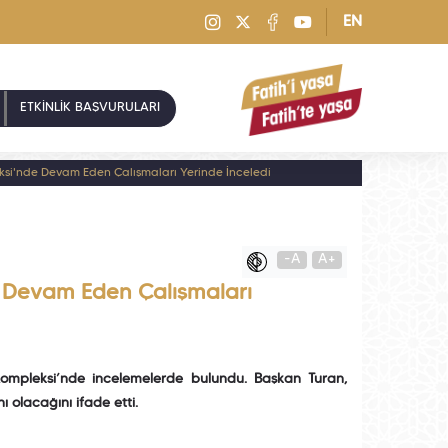
EN
ETKİNLİK BAŞVURULARI
si'nde Devam Eden Çalışmaları Yerinde İnceledi
-A
A+
 Devam Eden Çalışmaları
ompleksi’nde incelemelerde bulundu. Başkan Turan,
olacağını ifade etti.