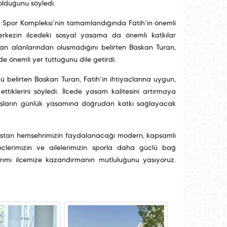
olduğunu söyledi.
n Spor Kompleksi’nin tamamlandığında Fatih’in önemli
erkezin ilçedeki sosyal yaşama da önemli katkılar
n alanlarından oluşmadığını belirten Başkan Turan,
de önemli yer tuttuğunu dile getirdi.
nü belirten Başkan Turan, Fatih’in ihtiyaçlarına uygun,
ettiklerini söyledi. İlçede yaşam kalitesini artırmaya
daşların günlük yaşamına doğrudan katkı sağlayacak
aştan hemşehrimizin faydalanacağı modern, kapsamlı
nçlerimizin ve ailelerimizin sporla daha güçlü bağ
tırımı ilçemize kazandırmanın mutluluğunu yaşıyoruz.