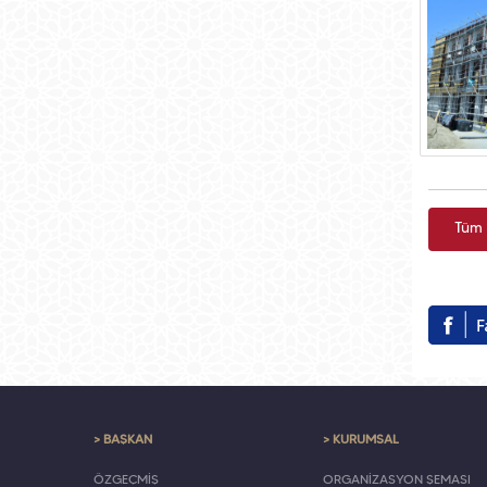
Tüm 
> BAŞKAN
> KURUMSAL
ÖZGEÇMİŞ
ORGANİZASYON ŞEMASI