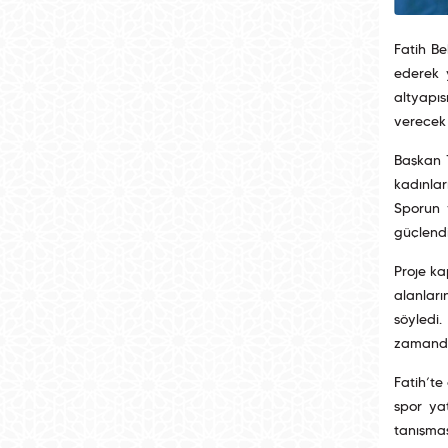
Fatih B
ederek y
altyapı
verecek 
Başkan T
kadınlar
Sporun 
güçlendi
Proje ka
alanları
söyledi.
zamanda 
Fatih’te
spor yat
tanışmas