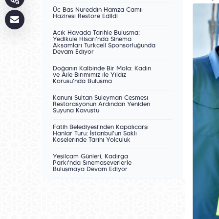
Üç Baş Nureddin Hamza Camii
Haziresi Restore Edildi
Açık Havada Tarihle Buluşma:
Yedikule Hisarı'nda Sinema
Akşamları Turkcell Sponsorluğunda
Devam Ediyor
Doğanın Kalbinde Bir Mola: Kadın
ve Aile Birimimiz ile Yıldız
Korusu'nda Buluşma
Kanuni Sultan Süleyman Çeşmesi
Restorasyonun Ardından Yeniden
Suyuna Kavuştu
Fatih Belediyesi'nden Kapalıçarşı
Hanlar Turu: İstanbul'un Saklı
Köşelerinde Tarihî Yolculuk
Yeşilçam Günleri, Kadırga
Parkı'nda Sinemaseverlerle
Buluşmaya Devam Ediyor