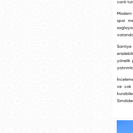
canlı tu
Modern 
spor me
sağlaya
vatandaş
Şantiye 
erişileb
yönelik
yatırıml
İncelem
ve çok 
kurabile
Şimdiden 