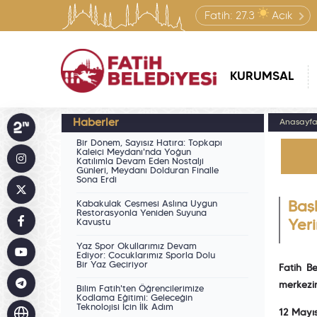
Fatih:
27.3
Açık
KURUMSAL
Haberler
Anasayf
Bir Dönem, Sayısız Hatıra: Topkapı
Kaleiçi Meydanı'nda Yoğun
Katılımla Devam Eden Nostalji
Günleri, Meydanı Dolduran Finalle
Sona Erdi
Kabakulak Çeşmesi Aslına Uygun
Baş
Restorasyonla Yeniden Suyuna
Kavuştu
Yer
Yaz Spor Okullarımız Devam
Ediyor: Çocuklarımız Sporla Dolu
Bir Yaz Geçiriyor
Fatih B
merkezin
Bilim Fatih'ten Öğrencilerimize
Kodlama Eğitimi: Geleceğin
Teknolojisi İçin İlk Adım
12 Mayı