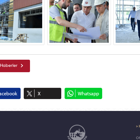
Haberler
> 
ON