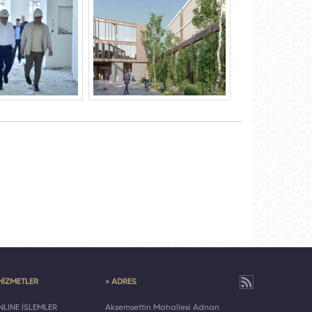
HİZMETLER
> ADRES
LINE İŞLEMLER
Akşemsettin Mahallesi Adnan