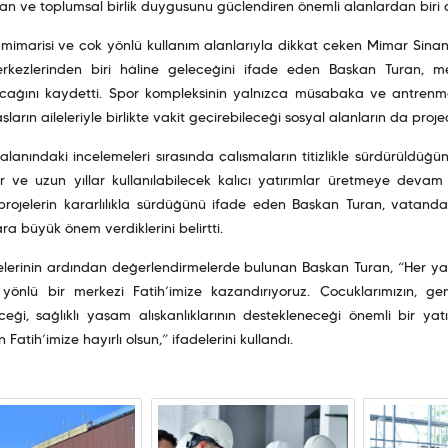
tan ve toplumsal birlik duygusunu güçlendiren önemli alanlardan biri 
mimarisi ve çok yönlü kullanım alanlarıyla dikkat çeken Mimar Sina
rkezlerinden biri hâline geleceğini ifade eden Başkan Turan, m
cağını kaydetti. Spor kompleksinin yalnızca müsabaka ve antrenma
ların aileleriyle birlikte vakit geçirebileceği sosyal alanların da proje
alanındaki incelemeleri sırasında çalışmaların titizlikle sürdürüldüğü
ilir ve uzun yıllar kullanılabilecek kalıcı yatırımlar üretmeye devam 
 projelerin kararlılıkla sürdüğünü ifade eden Başkan Turan, vatan
ara büyük önem verdiklerini belirtti.
elerinin ardından değerlendirmelerde bulunan Başkan Turan, “Her y
yönlü bir merkezi Fatih’imize kazandırıyoruz. Çocuklarımızın, ge
ceği, sağlıklı yaşam alışkanlıklarının destekleneceği önemli bir ya
Fatih’imize hayırlı olsun,” ifadelerini kullandı.