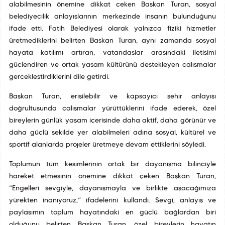
alabilmesinin önemine dikkat çeken Başkan Turan, sosyal
belediyecilik anlayışlarının merkezinde insanın bulunduğunu
ifade etti. Fatih Belediyesi olarak yalnızca fiziki hizmetler
üretmediklerini belirten Başkan Turan, aynı zamanda sosyal
hayata katılımı artıran, vatandaşlar arasındaki iletişimi
güçlendiren ve ortak yaşam kültürünü destekleyen çalışmalar
gerçekleştirdiklerini dile getirdi.
Başkan Turan, erişilebilir ve kapsayıcı şehir anlayışı
doğrultusunda çalışmalar yürüttüklerini ifade ederek, özel
bireylerin günlük yaşam içerisinde daha aktif, daha görünür ve
daha güçlü şekilde yer alabilmeleri adına sosyal, kültürel ve
sportif alanlarda projeler üretmeye devam ettiklerini söyledi.
Toplumun tüm kesimlerinin ortak bir dayanışma bilinciyle
hareket etmesinin önemine dikkat çeken Başkan Turan,
“Engelleri sevgiyle, dayanışmayla ve birlikte aşacağımıza
yürekten inanıyoruz,” ifadelerini kullandı. Sevgi, anlayış ve
paylaşımın toplum hayatındaki en güçlü bağlardan biri
olduğunu belirten Başkan Turan, özel bireylerin hayatın