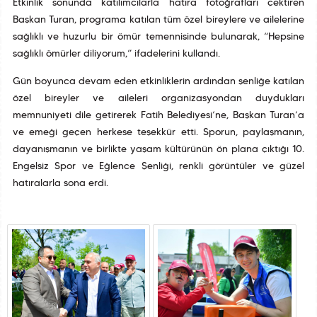
Etkinlik sonunda katılımcılarla hatıra fotoğrafları çektiren
Başkan Turan, programa katılan tüm özel bireylere ve ailelerine
sağlıklı ve huzurlu bir ömür temennisinde bulunarak, “Hepsine
sağlıklı ömürler diliyorum,” ifadelerini kullandı.
Gün boyunca devam eden etkinliklerin ardından şenliğe katılan
özel bireyler ve aileleri organizasyondan duydukları
memnuniyeti dile getirerek Fatih Belediyesi’ne, Başkan Turan’a
ve emeği geçen herkese teşekkür etti. Sporun, paylaşmanın,
dayanışmanın ve birlikte yaşam kültürünün ön plana çıktığı 10.
Engelsiz Spor ve Eğlence Şenliği, renkli görüntüler ve güzel
hatıralarla sona erdi.