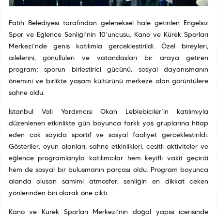
Fatih Belediyesi tarafından geleneksel hale getirilen Engelsiz
Spor ve Eğlence Şenliği’nin 10’uncusu, Kano ve Kürek Sporları
Merkezi’nde geniş katılımla gerçekleştirildi. Özel bireyleri,
ailelerini, gönüllüleri ve vatandaşları bir araya getiren
program; sporun birleştirici gücünü, sosyal dayanışmanın
önemini ve birlikte yaşam kültürünü merkeze alan görüntülere
sahne oldu.
İstanbul Vali Yardımcısı Okan Leblebiciler’in katılımıyla
düzenlenen etkinlikte gün boyunca farklı yaş gruplarına hitap
eden çok sayıda sportif ve sosyal faaliyet gerçekleştirildi.
Gösteriler, oyun alanları, sahne etkinlikleri, çeşitli aktiviteler ve
eğlence programlarıyla katılımcılar hem keyifli vakit geçirdi
hem de sosyal bir buluşmanın parçası oldu. Program boyunca
alanda oluşan samimi atmosfer, şenliğin en dikkat çeken
yönlerinden biri olarak öne çıktı.
Kano ve Kürek Sporları Merkezi’nin doğal yapısı içerisinde