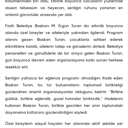
bölümlerinden biri oldu. Etkinlik boyunca çocukların yüzlerinde
oluşan tebessüm ve heyecan, şenliğin ruhunu yansıtan en
anlamlı görüntüler arasında yer aldı.
Fatih Belediye Başkanı M. Ergün Turan da etkinlik boyunca
alanda özel bireyler ve aileleriyle yakından ilgilendi. Program
alanını gezen Başkan Turan, çocuklarla sohbet ederek
etkinliklere katıldı, ailelerin talep ve görüşlerini dinledi. Belediye
personelleri ve gönüllülerle de bir araya gelen Başkan Turan,
gün boyunca devam eden organizasyona katkı sunan herkese
teşekkür etti.
Şenliğin yalnızca bir eğlence programı olmadığını ifade eden
Başkan Turan, bu tür buluşmaların toplumsal birlikteliği
güçlendiren önemli organizasyonlar olduğunu belirtti. “Birlikte
güldük, birlikte eğlendik, güzel hatıralar biriktirdik,” ifadelerini
kullanan Başkan Turan, birlikte geçirilen her anın toplumdaki
dayanışma kültürünü güçlendirdiğini söyledi.
Özel bireylerin sosyal hayatın her alanında aktif şekilde yer