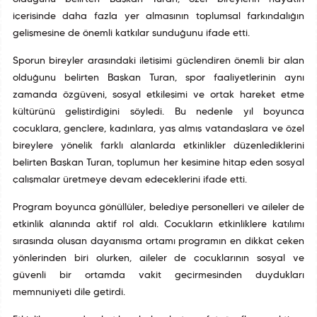
içerisinde daha fazla yer almasının toplumsal farkındalığın
gelişmesine de önemli katkılar sunduğunu ifade etti.
Sporun bireyler arasındaki iletişimi güçlendiren önemli bir alan
olduğunu belirten Başkan Turan, spor faaliyetlerinin aynı
zamanda özgüveni, sosyal etkileşimi ve ortak hareket etme
kültürünü geliştirdiğini söyledi. Bu nedenle yıl boyunca
çocuklara, gençlere, kadınlara, yaş almış vatandaşlara ve özel
bireylere yönelik farklı alanlarda etkinlikler düzenlediklerini
belirten Başkan Turan, toplumun her kesimine hitap eden sosyal
çalışmalar üretmeye devam edeceklerini ifade etti.
Program boyunca gönüllüler, belediye personelleri ve aileler de
etkinlik alanında aktif rol aldı. Çocukların etkinliklere katılımı
sırasında oluşan dayanışma ortamı programın en dikkat çeken
yönlerinden biri olurken, aileler de çocuklarının sosyal ve
güvenli bir ortamda vakit geçirmesinden duydukları
memnuniyeti dile getirdi.