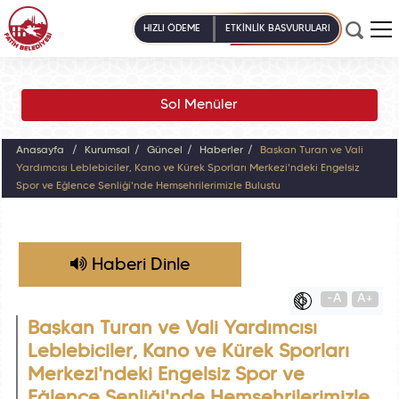
HIZLI ÖDEME
ETKİNLİK BAŞVURULARI
Sol Menüler
Anasayfa
Kurumsal
Güncel
Haberler
Başkan Turan ve Vali
Yardımcısı Leblebiciler, Kano ve Kürek Sporları Merkezi'ndeki Engelsiz
Spor ve Eğlence Şenliği'nde Hemşehrilerimizle Buluştu
Haberi Dinle
-A
A+
Başkan Turan ve Vali Yardımcısı
Leblebiciler, Kano ve Kürek Sporları
Merkezi'ndeki Engelsiz Spor ve
Eğlence Şenliği'nde Hemşehrilerimizle