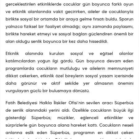
gerçekleştirilen etkinliklerde çocuklar gün boyunca farklı oyun
ve etkinlik alanlarında vakit geçirirken, aileler de çocuklarıyla
birlikte sosyal bir ortamda bir araya gelme fırsatı buldu. Sporun
yalnızca fiziksel bir faaliyet olmadığı; aynı zamanda paylaşımı,
birlikte hareket etmeyi ve sosyal bağları güçlendiren önemli bir
alan olduğu şenlik boyunca bir kez daha hissedildi.
Etkinlik alanında kurulan sosyal ve eğitsel alanlar
katılımcılardan yoğun ilgi gördü. Gün boyunca devam eden
programlarda çocukların mutluluğu ve ailelerin memnuniyeti
dikkat çekerken, etkinlik özel bireylerin sosyal yaşam içerisinde
daha görünür ve aktif şekilde yer almasının önemini
vurgulayan güçlü bir buluşmaya dönüştü.
Fatih Belediyesi Halkla İlişkiler Ofisi’nin sevilen aracı Süperbüs
de şenlik alanındaki yerini aldı. Özellikle çocukların büyük ilgi
gösterdiği Süperbüs; müzikler, eğlenceli etkinlikler ve
sürprizlerle gün boyunca alana hareket kattı. Çocukların neşeli
anlarına eşlik eden Süperbüs, programın en dikkat çeken