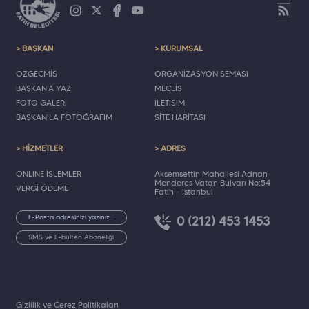
> BAŞKAN
> KURUMSAL
ÖZGEÇMİŞ
ORGANİZASYON ŞEMASI
BAŞKAN'A YAZ
MECLİS
FOTO GALERİ
İLETİŞİM
BAŞKAN'LA FOTOĞRAFIM
SİTE HARİTASI
> HİZMETLER
> ADRES
ONLINE İŞLEMLER
Akşemsettin Mahallesi Adnan
Menderes Vatan Bulvarı No:54
VERGİ ÖDEME
Fatih - İstanbul
0 (212) 453 1453
SMS ve E-bülten Aboneliği
Gizlilik ve Çerez Politikaları