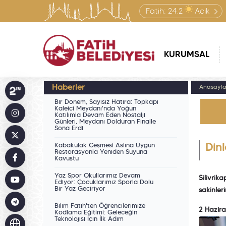
Fatih:
24.2
Açık
KURUMSAL
Haberler
Anasayf
Bir Dönem, Sayısız Hatıra: Topkapı
Kaleiçi Meydanı'nda Yoğun
Katılımla Devam Eden Nostalji
Günleri, Meydanı Dolduran Finalle
Sona Erdi
Kabakulak Çeşmesi Aslına Uygun
Din
Restorasyonla Yeniden Suyuna
Kavuştu
Yaz Spor Okullarımız Devam
Silivri
Ediyor: Çocuklarımız Sporla Dolu
Bir Yaz Geçiriyor
sakinler
Bilim Fatih'ten Öğrencilerimize
2 Hazir
Kodlama Eğitimi: Geleceğin
Teknolojisi İçin İlk Adım