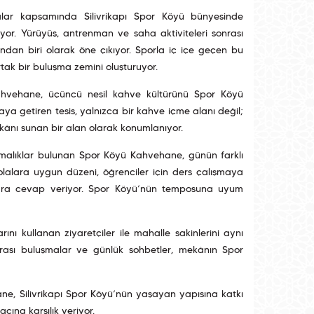
alar kapsamında Silivrikapı Spor Köyü bünyesinde
or. Yürüyüş, antrenman ve saha aktiviteleri sonrası
dan biri olarak öne çıkıyor. Sporla iç içe geçen bu
rtak bir buluşma zemini oluşturuyor.
 Kahvehane, üçüncü nesil kahve kültürünü Spor Köyü
araya getiren tesis, yalnızca bir kahve içme alanı değil;
kânı sunan bir alan olarak konumlanıyor.
ştırmalıklar bulunan Spor Köyü Kahvehane, günün farklı
olalara uygun düzeni, öğrenciler için ders çalışmaya
iyaçlara cevap veriyor. Spor Köyü’nün temposuna uyum
nı kullanan ziyaretçiler ile mahalle sakinlerini aynı
nrası buluşmalar ve günlük sohbetler, mekânın Spor
ne, Silivrikapı Spor Köyü’nün yaşayan yapısına katkı
ına karşılık veriyor.