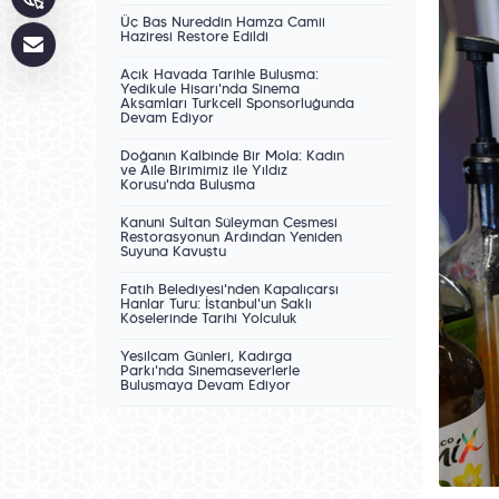
Üç Baş Nureddin Hamza Camii
Haziresi Restore Edildi
Açık Havada Tarihle Buluşma:
Yedikule Hisarı'nda Sinema
Akşamları Turkcell Sponsorluğunda
Devam Ediyor
Doğanın Kalbinde Bir Mola: Kadın
ve Aile Birimimiz ile Yıldız
Korusu'nda Buluşma
Kanuni Sultan Süleyman Çeşmesi
Restorasyonun Ardından Yeniden
Suyuna Kavuştu
Fatih Belediyesi'nden Kapalıçarşı
Hanlar Turu: İstanbul'un Saklı
Köşelerinde Tarihî Yolculuk
Yeşilçam Günleri, Kadırga
Parkı'nda Sinemaseverlerle
Buluşmaya Devam Ediyor