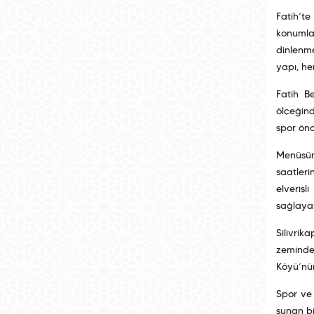
Fatih’t
konumla
dinlenm
yapı, he
Fatih B
ölçeğind
spor önc
Menüsünd
saatleri
elverişl
sağlayan
Silivrik
zeminde
Köyü’nün
Spor ve 
sunan bi