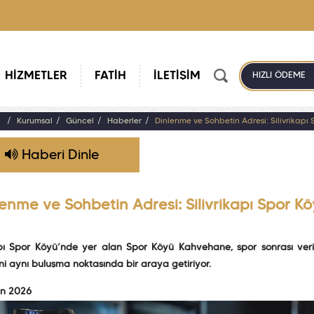
HİZMETLER
FATİH
İLETİŞİM
HIZLI ÖDEME
a
Kurumsal
Güncel
Haberler
Dinlenme ve Sohbetin Adresi: Silivrikap
Haberi Dinle
lenme ve Sohbetin Adresi: Silivrikapı Spor 
kapı Spor Köyü’nde yer alan Spor Köyü Kahvehane, spor sonrası v
ini aynı buluşma noktasında bir araya getiriyor.
an 2026