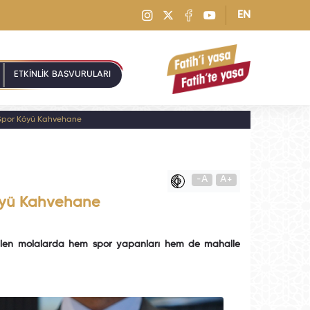
EN
ETKİNLİK BAŞVURULARI
ı Spor Köyü Kahvehane
-A
A+
Köyü Kahvehane
erilen molalarda hem spor yapanları hem de mahalle