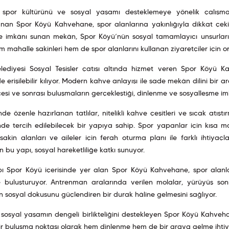
e spor kültürünü ve sosyal yaşamı desteklemeye yönelik çalışm
nan Spor Köyü Kahvehane, spor alanlarına yakınlığıyla dikkat çekiy
e imkânı sunan mekân, Spor Köyü’nün sosyal tamamlayıcı unsurların
m mahalle sakinleri hem de spor alanlarını kullanan ziyaretçiler için o
elediyesi Sosyal Tesisler çatısı altında hizmet veren Spor Köyü
e erişilebilir kılıyor. Modern kahve anlayışı ile sade mekân dilini bir 
esi ve sonrası buluşmaların gerçekleştiği, dinlenme ve sosyalleşme im
e özenle hazırlanan tatlılar, nitelikli kahve çeşitleri ve sıcak atı
nde tercih edilebilecek bir yapıya sahip. Spor yapanlar için kısa m
i sakin alanları ve aileler için ferah oturma planı ile farklı iht
 bu yapı, sosyal hareketliliğe katkı sunuyor.
apı Spor Köyü içerisinde yer alan Spor Köyü Kahvehane, spor alanları
 buluşturuyor. Antrenman aralarında verilen molalar, yürüyüş so
 sosyal dokusunu güçlendiren bir durak hâline gelmesini sağlıyor.
sosyal yaşamın dengeli birlikteliğini destekleyen Spor Köyü Kahveha
r buluşma noktası olarak hem dinlenme hem de bir araya gelme ihtiyac