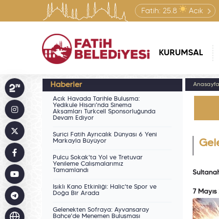
Fatih:
25.8
Açık
KURUMSAL
Haberler
Anasayf
Açık Havada Tarihle Buluşma:
Yedikule Hisarı'nda Sinema
Akşamları Turkcell Sponsorluğunda
Devam Ediyor
Suriçi Fatih Ayrıcalık Dünyası 6 Yeni
Markayla Büyüyor
Gel
Pulcu Sokak'ta Yol ve Tretuvar
Yenileme Çalışmalarımız
Tamamlandı
Sultanahm
Işıklı Kano Etkinliği: Haliç'te Spor ve
7 Mayıs
Doğa Bir Arada
Gelenekten Sofraya: Ayvansaray
Bahçe'de Menemen Buluşması