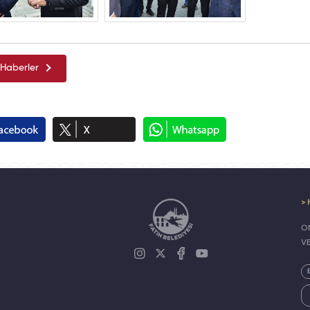
Haberler
> 
ON
V