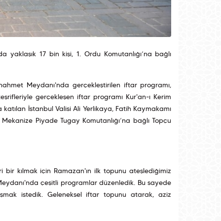
a yaklaşık 17 bin kişi, 1. Ordu Komutanlığı’na bağlı
ltanahmet Meydanı'nda gerçekleştirilen iftar programı,
eşrifleriyle gerçekleşen iftar programı Kur'an-ı Kerim
a katılan İstanbul Valisi Ali Yerlikaya, Fatih Kaymakamı
te Mekanize Piyade Tugay Komutanlığı’na bağlı Topçu
i bir kılmak için Ramazan'ın ilk topunu ateşlediğimiz
Meydanı'nda çeşitli programlar düzenledik. Bu sayede
mak istedik. Geleneksel iftar topunu atarak, aziz