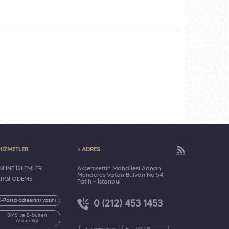
HİZMETLER
> ADRES
LINE İŞLEMLER
Akşemsettin Mahallesi Adnan
Menderes Vatan Bulvarı No:54
ERGİ ÖDEME
Fatih - İstanbul
0 (212) 453 1453
SMS ve E-bülten
Aboneliği