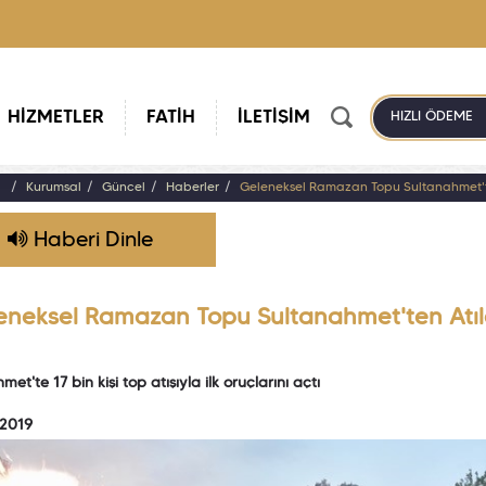
HİZMETLER
FATİH
İLETİŞİM
HIZLI ÖDEME
a
Kurumsal
Güncel
Haberler
Geleneksel Ramazan Topu Sultanahmet't
Haberi Dinle
eneksel Ramazan Topu Sultanahmet'ten Atıl
et'te 17 bin kişi top atışıyla ilk oruçlarını açtı
 2019