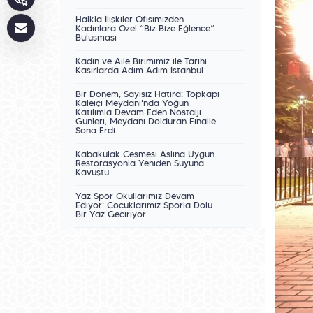
Halkla İlişkiler Ofisimizden
Kadınlara Özel “Biz Bize Eğlence”
Buluşması
Kadın ve Aile Birimimiz ile Tarihî
Kasırlarda Adım Adım İstanbul
Bir Dönem, Sayısız Hatıra: Topkapı
Kaleiçi Meydanı'nda Yoğun
Katılımla Devam Eden Nostalji
Günleri, Meydanı Dolduran Finalle
Sona Erdi
Kabakulak Çeşmesi Aslına Uygun
Restorasyonla Yeniden Suyuna
Kavuştu
Yaz Spor Okullarımız Devam
Ediyor: Çocuklarımız Sporla Dolu
Bir Yaz Geçiriyor