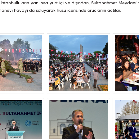
 İstanbulluların yanı sıra yurt içi ve dışından, Sultanahmet Meydanı’
 manevi havayı da soluyarak huşu içerisinde oruçlarını açtılar.