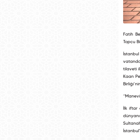
Fatih B
Topçu Bir
İstanbul
vatandaş
tilaveti
Kaan Pe
Birliği’n
“Manevi 
İlk ifta
dünyanın
Sultana
İstanbul