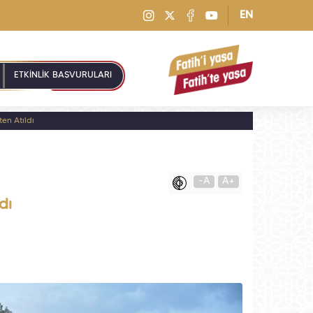
EN
ETKİNLİK BAŞVURULARI
en Atıldı
-A
A+
dı