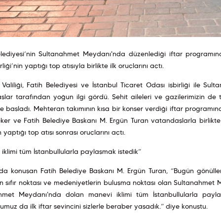
elediyesi’nin Sultanahmet Meydanı'nda düzenlediği iftar programınd
liği’nin yaptığı top atışıyla birlikte ilk oruçlarını açtı.
 Valiliği, Fatih Belediyesi ve İstanbul Ticaret Odası işbirliği ile Su
lar tarafından yoğun ilgi gördü. Şehit aileleri ve gazilerimizin de t
 ile başladı. Mehteran takımının kısa bir konser verdiği iftar programın
ker ve Fatih Belediye Başkanı M. Ergün Turan vatandaşlarla birlik
in yaptığı top atışı sonrası oruçlarını açtı.
iklimi tüm İstanbullularla paylaşmak istedik”
r da konuşan Fatih Belediye Başkanı M. Ergün Turan, “Bugün gönüller
 sıfır noktası ve medeniyetlerin buluşma noktası olan Sultanahmet 
hmet Meydanı'nda dolan manevi iklimi tüm İstanbullularla paylaş
'umuz da ilk iftar sevincini sizlerle beraber yaşadık.” diye konuştu.