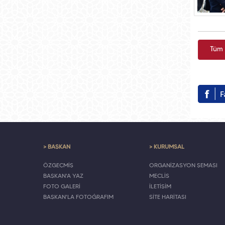
Tüm 
> BAŞKAN
> KURUMSAL
ÖZGEÇMİŞ
ORGANİZASYON ŞEMASI
BAŞKAN'A YAZ
MECLİS
FOTO GALERİ
İLETİŞİM
BAŞKAN'LA FOTOĞRAFIM
SİTE HARİTASI