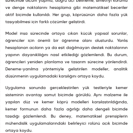
sürecinde ölçüm yapma, doğru açı belirleme, simetriyi koruma
ve denge noktalarını hesaplama gibi matematiksel beceriler
aktif biçimde kullanıldı. Her grup, köprüsünün daha fazla yük
taşıyabilmesi için farklı çözümler geliştirdi.
Model inşa sürecinde ortaya çıkan küçük yapısal sorunlar,
öğrenciler için önemli bir öğrenme alanı oluşturdu. Yanlış
hesaplanan açıların ya da eşit dağılmayan destek noktalarının
yapının dayanıklılığını nasıl etkilediği gözlemlendi. Bu durum,
öğrencileri yeniden planlama ve tasarım sürecine yönlendirdi.
Deneme-yanılma yöntemiyle geliştirilen modeller, analitik
düşünmenin uygulamadaki karşılığını ortaya koydu.
Uygulama sonunda gerçekleştirilen yük testleriyle kemer
sisteminin avantajı somut biçimde görüldü. Aynı malzeme ile
yapılan düz ve kemer köprü modelleri karşılaştırıldığında,
kemer formunun daha fazla ağırlığı daha dengeli biçimde
taşıdığı gözlemlendi. Bu deney, matematiksel prensiplerin
mühendislik uygulamalarındaki belirleyici rolünü açık biçimde
ortaya koydu.