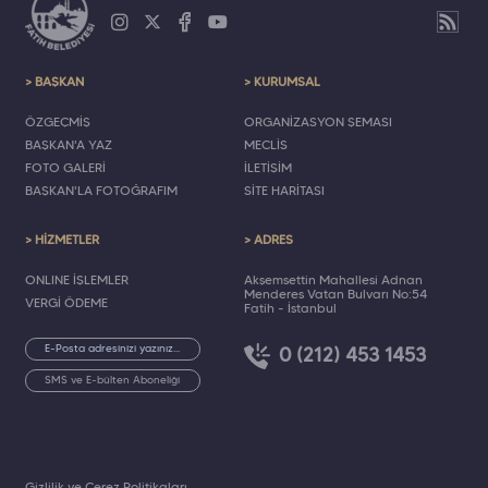
> BAŞKAN
> KURUMSAL
ÖZGEÇMİŞ
ORGANİZASYON ŞEMASI
BAŞKAN'A YAZ
MECLİS
FOTO GALERİ
İLETİŞİM
BAŞKAN'LA FOTOĞRAFIM
SİTE HARİTASI
> HİZMETLER
> ADRES
ONLINE İŞLEMLER
Akşemsettin Mahallesi Adnan
Menderes Vatan Bulvarı No:54
VERGİ ÖDEME
Fatih - İstanbul
0 (212) 453 1453
SMS ve E-bülten Aboneliği