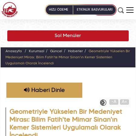
HIZLI ÖDEME
ETKİNLİK BAŞVURULARI
Sol Menüler
Anasayfa
Kurumsal
Güncel
Haberler
Geometriyle Yükselen Bir
Medeniyet Mirası: Bilim Fatih'te Mimar Sinan'ın Kemer Sistemleri
Uygulamalı Olarak İncelendi
Haberi Dinle
-A
A+
Geometriyle Yükselen Bir Medeniyet
Mirası: Bilim Fatih'te Mimar Sinan'ın
Kemer Sistemleri Uygulamalı Olarak
İncelendi