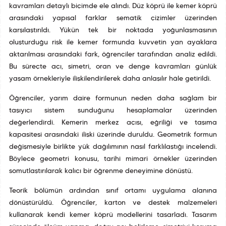
kavramları detaylı biçimde ele alındı. Düz köprü ile kemer köprü
arasındaki yapısal farklar şematik çizimler üzerinden
karşılaştırıldı. Yükün tek bir noktada yoğunlaşmasının
oluşturduğu risk ile kemer formunda kuvvetin yan ayaklara
aktarılması arasındaki fark, öğrenciler tarafından analiz edildi.
Bu süreçte açı, simetri, oran ve denge kavramları günlük
yaşam örnekleriyle ilişkilendirilerek daha anlaşılır hâle getirildi.
Öğrenciler, yarım daire formunun neden daha sağlam bir
taşıyıcı sistem sunduğunu hesaplamalar üzerinden
değerlendirdi. Kemerin merkez açısı, eğriliği ve taşıma
kapasitesi arasındaki ilişki üzerinde duruldu. Geometrik formun
değişmesiyle birlikte yük dağılımının nasıl farklılaştığı incelendi.
Böylece geometri konusu, tarihî mimari örnekler üzerinden
somutlaştırılarak kalıcı bir öğrenme deneyimine dönüştü.
Teorik bölümün ardından sınıf ortamı uygulama alanına
dönüştürüldü. Öğrenciler, karton ve destek malzemeleri
kullanarak kendi kemer köprü modellerini tasarladı. Tasarım