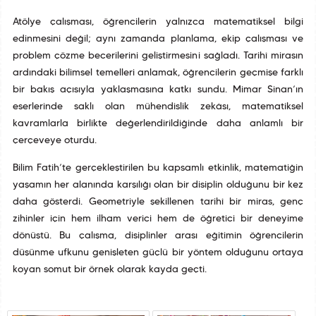
Atölye çalışması, öğrencilerin yalnızca matematiksel bilgi
edinmesini değil; aynı zamanda planlama, ekip çalışması ve
problem çözme becerilerini geliştirmesini sağladı. Tarihî mirasın
ardındaki bilimsel temelleri anlamak, öğrencilerin geçmişe farklı
bir bakış açısıyla yaklaşmasına katkı sundu. Mimar Sinan’ın
eserlerinde saklı olan mühendislik zekâsı, matematiksel
kavramlarla birlikte değerlendirildiğinde daha anlamlı bir
çerçeveye oturdu.
Bilim Fatih’te gerçekleştirilen bu kapsamlı etkinlik, matematiğin
yaşamın her alanında karşılığı olan bir disiplin olduğunu bir kez
daha gösterdi. Geometriyle şekillenen tarihî bir miras, genç
zihinler için hem ilham verici hem de öğretici bir deneyime
dönüştü. Bu çalışma, disiplinler arası eğitimin öğrencilerin
düşünme ufkunu genişleten güçlü bir yöntem olduğunu ortaya
koyan somut bir örnek olarak kayda geçti.