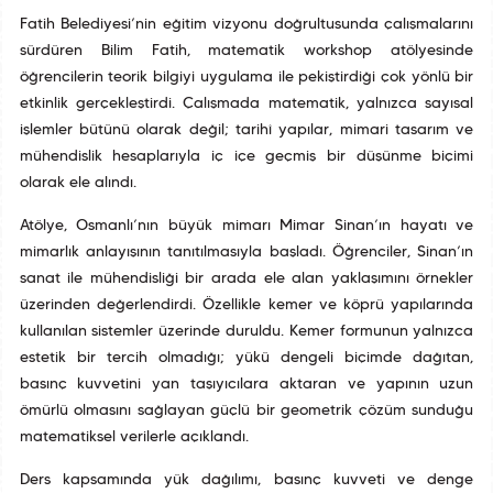
Fatih Belediyesi’nin eğitim vizyonu doğrultusunda çalışmalarını
sürdüren Bilim Fatih, matematik workshop atölyesinde
öğrencilerin teorik bilgiyi uygulama ile pekiştirdiği çok yönlü bir
etkinlik gerçekleştirdi. Çalışmada matematik, yalnızca sayısal
işlemler bütünü olarak değil; tarihî yapılar, mimari tasarım ve
mühendislik hesaplarıyla iç içe geçmiş bir düşünme biçimi
olarak ele alındı.
Atölye, Osmanlı’nın büyük mimarı Mimar Sinan’ın hayatı ve
mimarlık anlayışının tanıtılmasıyla başladı. Öğrenciler, Sinan’ın
sanat ile mühendisliği bir arada ele alan yaklaşımını örnekler
üzerinden değerlendirdi. Özellikle kemer ve köprü yapılarında
kullanılan sistemler üzerinde duruldu. Kemer formunun yalnızca
estetik bir tercih olmadığı; yükü dengeli biçimde dağıtan,
basınç kuvvetini yan taşıyıcılara aktaran ve yapının uzun
ömürlü olmasını sağlayan güçlü bir geometrik çözüm sunduğu
matematiksel verilerle açıklandı.
Ders kapsamında yük dağılımı, basınç kuvveti ve denge