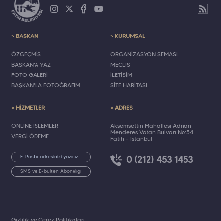
> BAŞKAN
> KURUMSAL
ÖZGEÇMİŞ
ORGANİZASYON ŞEMASI
BAŞKAN'A YAZ
MECLİS
FOTO GALERİ
İLETİŞİM
BAŞKAN'LA FOTOĞRAFIM
SİTE HARİTASI
> HİZMETLER
> ADRES
ONLINE İŞLEMLER
Akşemsettin Mahallesi Adnan
Menderes Vatan Bulvarı No:54
VERGİ ÖDEME
Fatih - İstanbul
0 (212) 453 1453
SMS ve E-bülten Aboneliği
Gizlilik ve Çerez Politikaları