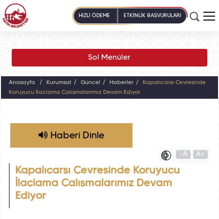
HIZLI ÖDEME
ETKİNLİK BAŞVURULARI
Sol Menüler
Anasayfa
Kurumsal
Güncel
Haberler
Kapalıçarşı Çevresinde
Koruyucu İlaçlama Çalışmalarımız Devam Ediyor
Haberi Dinle
-A
A+
Kapalıçarşı Çevresinde Koruyucu
İlaçlama Çalışmalarımız Devam
Ediyor