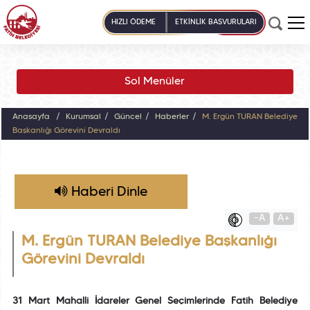
HIZLI ÖDEME
ETKİNLİK BAŞVURULARI
Sol Menüler
Anasayfa
Kurumsal
Güncel
Haberler
M. Ergün TURAN Belediye
Başkanlığı Görevini Devraldı
Haberi Dinle
-A
A+
M. Ergün TURAN Belediye Başkanlığı
Görevini Devraldı
31 Mart Mahalli İdareler Genel Seçimlerinde Fatih Belediye