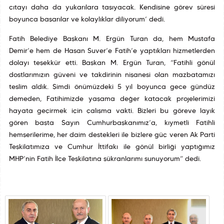
çıtayı daha da yukarılara taşıyacak. Kendisine görev süresi
boyunca başarılar ve kolaylıklar diliyorum’ dedi.
Fatih Belediye Başkanı M. Ergün Turan da, hem Mustafa
Demir’e hem de Hasan Suver’e Fatih’e yaptıkları hizmetlerden
dolayı teşekkür etti. Başkan M. Ergün Turan, “Fatihli gönül
dostlarımızın güveni ve takdirinin nişanesi olan mazbatamızı
teslim aldık. Şimdi önümüzdeki 5 yıl boyunca gece gündüz
demeden, Fatihimizde yaşama değer katacak projelerimizi
hayata geçirmek için çalışma vakti. Bizleri bu göreve layık
gören başta Sayın Cumhurbaşkanımız’a, kıymetli Fatihli
hemşerilerime, her daim destekleri ile bizlere güç veren Ak Parti
Teşkilatımıza ve Cumhur İttifakı ile gönül birliği yaptığımız
MHP’nin Fatih İlçe Teşkilatına şükranlarımı sunuyorum” dedi.