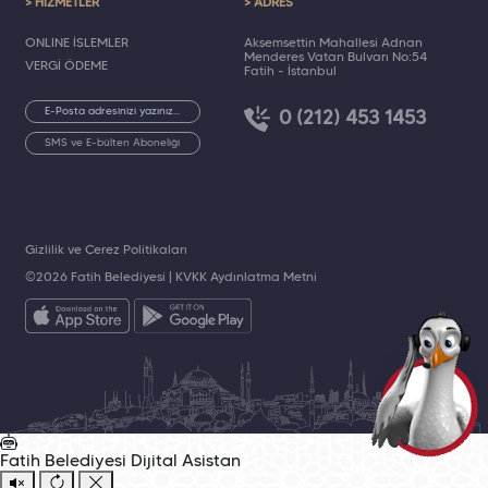
> HİZMETLER
> ADRES
ONLINE İŞLEMLER
Akşemsettin Mahallesi Adnan
Menderes Vatan Bulvarı No:54
VERGİ ÖDEME
Fatih - İstanbul
0 (212) 453 1453
SMS ve E-bülten Aboneliği
Gizlilik ve Çerez Politikaları
©2026 Fatih Belediyesi |
KVKK Aydınlatma Metni
Fatih Belediyesi
Dijital Asistan