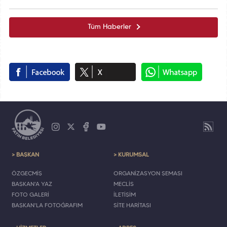
Tüm Haberler
> BAŞKAN
> KURUMSAL
ÖZGEÇMİŞ
ORGANİZASYON ŞEMASI
BAŞKAN'A YAZ
MECLİS
FOTO GALERİ
İLETİŞİM
BAŞKAN'LA FOTOĞRAFIM
SİTE HARİTASI