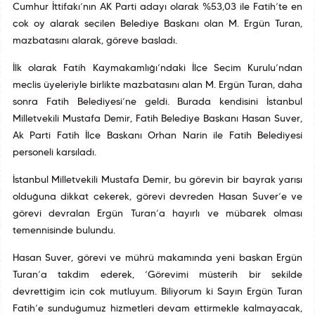
Cumhur İttifakı’nın AK Parti adayı olarak %53,03 ile Fatih’te en
çok oy alarak seçilen Belediye Başkanı olan M. Ergün Turan,
mazbatasını alarak, göreve başladı.
İlk olarak Fatih Kaymakamlığı’ndaki İlçe Seçim Kurulu’ndan
meclis üyeleriyle birlikte mazbatasını alan M. Ergün Turan, daha
sonra Fatih Belediyesi’ne geldi. Burada kendisini İstanbul
Milletvekili Mustafa Demir, Fatih Belediye Başkanı Hasan Suver,
Ak Parti Fatih İlçe Başkanı Orhan Narin ile Fatih Belediyesi
personeli karşıladı.
İstanbul Milletvekili Mustafa Demir, bu görevin bir bayrak yarışı
olduğuna dikkat çekerek, görevi devreden Hasan Suver’e ve
görevi devralan Ergün Turan’a hayırlı ve mübarek olması
temennisinde bulundu.
Hasan Suver, görevi ve mührü makamında yeni başkan Ergün
Turan’a takdim ederek, ‘Görevimi müsterih bir şekilde
devrettiğim için çok mutluyum. Biliyorum ki Sayın Ergün Turan
Fatih’e sunduğumuz hizmetleri devam ettirmekle kalmayacak,