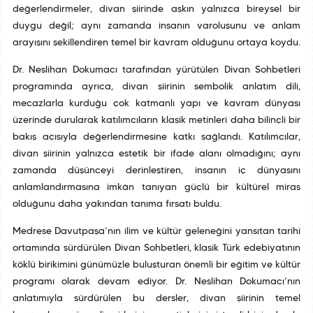
değerlendirmeler, divan şiirinde aşkın yalnızca bireysel bir
duygu değil; aynı zamanda insanın varoluşunu ve anlam
arayışını şekillendiren temel bir kavram olduğunu ortaya koydu.
Dr. Neslihan Dokumacı tarafından yürütülen Divan Sohbetleri
programında ayrıca, divan şiirinin sembolik anlatım dili,
mecazlarla kurduğu çok katmanlı yapı ve kavram dünyası
üzerinde durularak katılımcıların klasik metinleri daha bilinçli bir
bakış açısıyla değerlendirmesine katkı sağlandı. Katılımcılar,
divan şiirinin yalnızca estetik bir ifade alanı olmadığını; aynı
zamanda düşünceyi derinleştiren, insanın iç dünyasını
anlamlandırmasına imkân tanıyan güçlü bir kültürel miras
olduğunu daha yakından tanıma fırsatı buldu.
Medrese Davutpaşa’nın ilim ve kültür geleneğini yansıtan tarihî
ortamında sürdürülen Divan Sohbetleri, klasik Türk edebiyatının
köklü birikimini günümüzle buluşturan önemli bir eğitim ve kültür
programı olarak devam ediyor. Dr. Neslihan Dokumacı’nın
anlatımıyla sürdürülen bu dersler, divan şiirinin temel