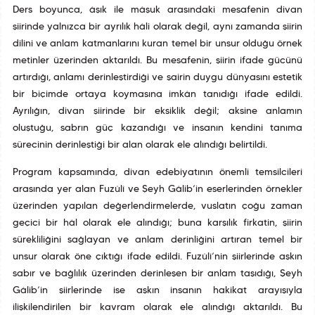
Ders boyunca, âşık ile mâşuk arasındaki mesafenin divan
şiirinde yalnızca bir ayrılık hâli olarak değil, aynı zamanda şiirin
dilini ve anlam katmanlarını kuran temel bir unsur olduğu örnek
metinler üzerinden aktarıldı. Bu mesafenin, şiirin ifade gücünü
artırdığı, anlamı derinleştirdiği ve şairin duygu dünyasını estetik
bir biçimde ortaya koymasına imkân tanıdığı ifade edildi.
Ayrılığın, divan şiirinde bir eksiklik değil; aksine anlamın
oluştuğu, sabrın güç kazandığı ve insanın kendini tanıma
sürecinin derinleştiği bir alan olarak ele alındığı belirtildi.
Program kapsamında, divan edebiyatının önemli temsilcileri
arasında yer alan Fuzûlî ve Şeyh Gâlib’in eserlerinden örnekler
üzerinden yapılan değerlendirmelerde, vuslatın çoğu zaman
geçici bir hâl olarak ele alındığı; buna karşılık firkatin, şiirin
sürekliliğini sağlayan ve anlam derinliğini artıran temel bir
unsur olarak öne çıktığı ifade edildi. Fuzûlî’nin şiirlerinde aşkın
sabır ve bağlılık üzerinden derinleşen bir anlam taşıdığı, Şeyh
Gâlib’in şiirlerinde ise aşkın insanın hakikat arayışıyla
ilişkilendirilen bir kavram olarak ele alındığı aktarıldı. Bu