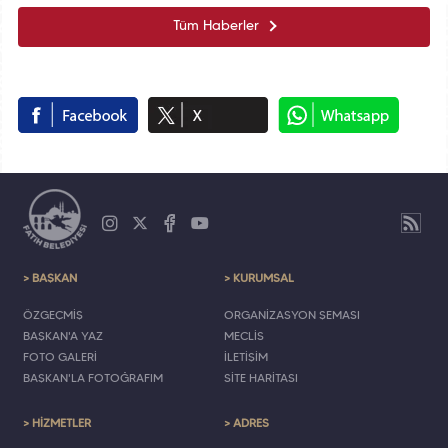
Tüm Haberler
> BAŞKAN
> KURUMSAL
ÖZGEÇMİŞ
ORGANİZASYON ŞEMASI
BAŞKAN'A YAZ
MECLİS
FOTO GALERİ
İLETİŞİM
BAŞKAN'LA FOTOĞRAFIM
SİTE HARİTASI
> HİZMETLER
> ADRES