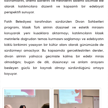
kavramlarını, önemli şairlerini ve metinlerini sistemli biçimde ele
alarak katılımcılara düzenli ve kapsamlı bir edebiyat
perspektifi sunuyor.
Fatih Belediyesi tarafından sürdürülen Divan Sohbetleri
programı, klasik Türk şiirinin düşünsel ve estetik mirasını
koruyarak yeni kuşaklara aktarmayı, katılımcıların klasik
metinlerle doğrudan temas kurmasını sağlamayı ve edebiyatın
köklü birikimini yaşayan bir kültür alanı olarak günümüzde de
sürdürmeyi amaçlıyor. Bu kapsamda gerçekleştirilen dersler,
divan şiirinin yalnızca geçmişte kalmış bir edebî miras
olmadığını; bugün de dili, düşünceyi ve anlam arayışını
besleyen güçlü bir kaynak olmayı sürdürdüğünü ortaya
koyuyor.