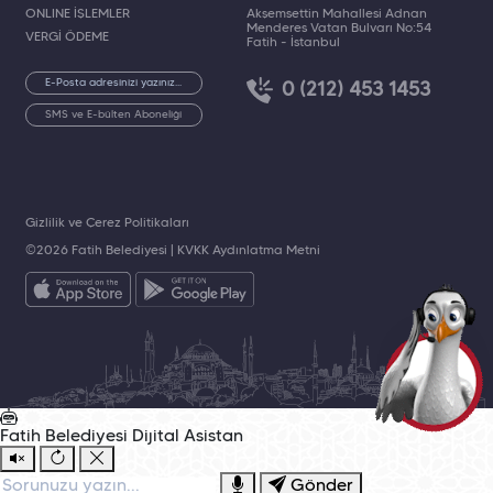
ONLINE İŞLEMLER
Akşemsettin Mahallesi Adnan
Menderes Vatan Bulvarı No:54
VERGİ ÖDEME
Fatih - İstanbul
0 (212) 453 1453
SMS ve E-bülten Aboneliği
Gizlilik ve Çerez Politikaları
©2026 Fatih Belediyesi |
KVKK Aydınlatma Metni
Fatih Belediyesi
Dijital Asistan
Gönder