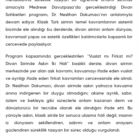
meraklılarına süreklilik taşıyan bir öğrenme ortamı sunmak
amacıyla Medrese Davutpaşa’da gerçekleştirdiği Divan
Sohbetleri programı, Dr. Neslihan Dokumacı’nın anlatımıyla
devam ediyor. Klasik Türk şiirinin temel kavramlarının sistemli
biçimde ele alındığı bu derslerde, divan şiirinin anlam dünyası,
kavramsal yapısı ve estetik özellikleri katılımcılarla kapsamlı bir
çerçevede paylaşılıyor.
Program kapsamında gerçekleştirilen “Vuslat mı Firkat mi?
Divan Şiirinde Aşkın İki Hâli” başlıklı derste, divan şiirinin
merkezinde yer alan aşk kavramı, kavuşmayı ifade eden vuslat
ve ayrılığı ifade eden firkat kavramları çerçevesinde ele alındı.
Dr. Neslihan Dokumacı, divan şiirinde aşkın yalnızca kavuşma
anına indirgenen bir duygu olmadığını; aksine ayrılık, sabır,
özlem ve bekleyiş gibi süreçlerle anlam kazanan derin ve
dönüştürücü bir tecrübe olarak ele alındığını ifade etti. Bu
yönüyle aşkın, klasik şiirde bir sonuca ulaşma hâli değil; insanın
iç dünyasını şekillendiren, sabrını ve anlam arayışını
güçlendiren süreklilik taşıyan bir süreç olduğu vurgulandı.