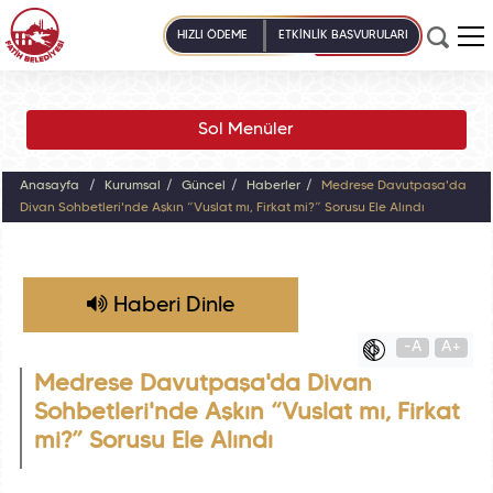
HIZLI ÖDEME
ETKİNLİK BAŞVURULARI
Sol Menüler
Anasayfa
Kurumsal
Güncel
Haberler
Medrese Davutpaşa'da
Divan Sohbetleri'nde Aşkın “Vuslat mı, Firkat mi?” Sorusu Ele Alındı
Haberi Dinle
-A
A+
Medrese Davutpaşa'da Divan
Sohbetleri'nde Aşkın “Vuslat mı, Firkat
mi?” Sorusu Ele Alındı