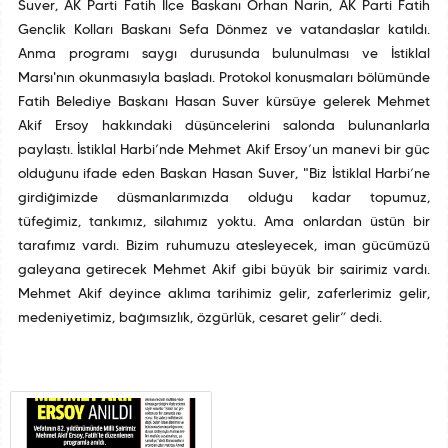
Suver, AK Parti Fatih İlçe Başkanı Orhan Narin, AK Parti Fatih
Gençlik Kolları Başkanı Sefa Dönmez ve vatandaşlar katıldı.
Anma programı saygı duruşunda bulunulması ve İstiklal
Marşı'nın okunmasıyla başladı. Protokol konuşmaları bölümünde
Fatih Belediye Başkanı Hasan Suver kürsüye gelerek Mehmet
Akif Ersoy hakkındaki düşüncelerini salonda bulunanlarla
paylaştı. İstiklal Harbi’nde Mehmet Akif Ersoy’un manevi bir güç
olduğunu ifade eden Başkan Hasan Suver, "Biz İstiklal Harbi’ne
girdiğimizde düşmanlarımızda olduğu kadar topumuz,
tüfeğimiz, tankımız, silahımız yoktu. Ama onlardan üstün bir
tarafımız vardı. Bizim ruhumuzu ateşleyecek, iman gücümüzü
galeyana getirecek Mehmet Akif gibi büyük bir şairimiz vardı.
Mehmet Akif deyince aklıma tarihimiz gelir, zaferlerimiz gelir,
medeniyetimiz, bağımsızlık, özgürlük, cesaret gelir” dedi.