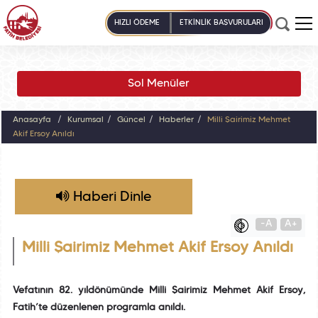
HIZLI ÖDEME
ETKİNLİK BAŞVURULARI
Sol Menüler
Anasayfa
Kurumsal
Güncel
Haberler
Milli Şairimiz Mehmet
Akif Ersoy Anıldı
Haberi Dinle
-A
A+
Milli Şairimiz Mehmet Akif Ersoy Anıldı
Vefatının 82. yıldönümünde Milli Şairimiz Mehmet Akif Ersoy,
Fatih’te düzenlenen programla anıldı.