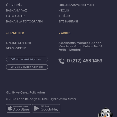
ÖZGEÇMİŞ
ORGANİZASYON ŞEMASI
BAŞKAN'A YAZ
MECLİS
FOTO GALERİ
İLETİŞİM
BAŞKAN'LA FOTOĞRAFIM
SİTE HARİTASI
> HİZMETLER
> ADRES
ONLINE İŞLEMLER
Akşemsettin Mahallesi Adnan
Menderes Vatan Bulvarı No:54
VERGİ ÖDEME
Fatih - İstanbul
0 (212) 453 1453
SMS ve E-bülten Aboneliği
Gizlilik ve Çerez Politikaları
©2026 Fatih Belediyesi |
KVKK Aydınlatma Metni