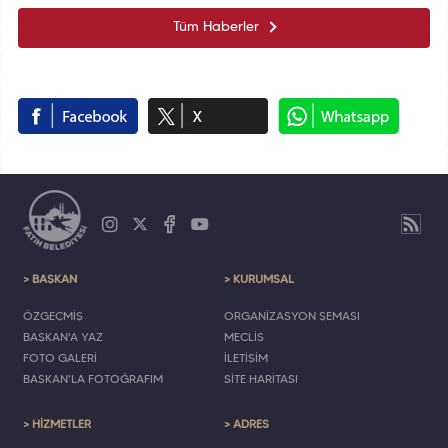
Tüm Haberler
> BAŞKAN
> KURUMSAL
ÖZGEÇMİŞ
ORGANİZASYON ŞEMASI
BAŞKAN'A YAZ
MECLİS
FOTO GALERİ
İLETİŞİM
BAŞKAN'LA FOTOĞRAFIM
SİTE HARİTASI
> HİZMETLER
> ADRES