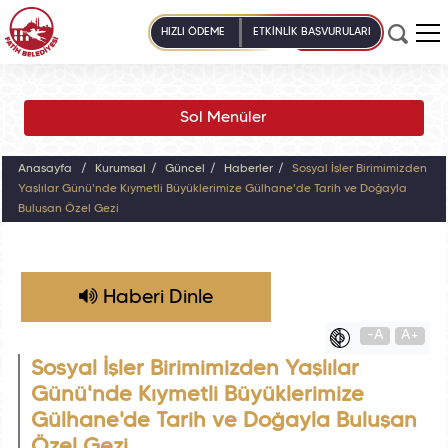
HIZLI ÖDEME
ETKİNLİK BAŞVURULARI
Sol Menüler
Anasayfa
Kurumsal
Güncel
Haberler
Sosyal İşler Birimimizden
Yaşlılar Günü'nde Kıymetli Büyüklerimize Gülhane'de Tarih ve Doğayla
Buluşan Özel Gezi
Haberi Dinle
-A
A+
Sosyal İşler Birimimizden Yaşlılar
Günü'nde Kıymetli Büyüklerimize
Gülhane'de Tarih ve Doğayla Buluşan
Özel Gezi