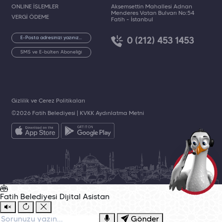
ONLINE İŞLEMLER
Akşemsettin Mahallesi Adnan
Menderes Vatan Bulvarı No:54
VERGİ ÖDEME
Fatih - İstanbul
0 (212) 453 1453
SMS ve E-bülten Aboneliği
Gizlilik ve Çerez Politikaları
©2026 Fatih Belediyesi |
KVKK Aydınlatma Metni
Fatih Belediyesi
Dijital Asistan
Gönder