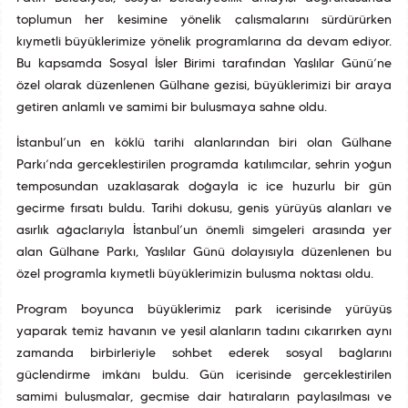
toplumun her kesimine yönelik çalışmalarını sürdürürken
kıymetli büyüklerimize yönelik programlarına da devam ediyor.
Bu kapsamda Sosyal İşler Birimi tarafından Yaşlılar Günü’ne
özel olarak düzenlenen Gülhane gezisi, büyüklerimizi bir araya
getiren anlamlı ve samimi bir buluşmaya sahne oldu.
İstanbul’un en köklü tarihî alanlarından biri olan Gülhane
Parkı’nda gerçekleştirilen programda katılımcılar, şehrin yoğun
temposundan uzaklaşarak doğayla iç içe huzurlu bir gün
geçirme fırsatı buldu. Tarihî dokusu, geniş yürüyüş alanları ve
asırlık ağaçlarıyla İstanbul’un önemli simgeleri arasında yer
alan Gülhane Parkı, Yaşlılar Günü dolayısıyla düzenlenen bu
özel programla kıymetli büyüklerimizin buluşma noktası oldu.
Program boyunca büyüklerimiz park içerisinde yürüyüş
yaparak temiz havanın ve yeşil alanların tadını çıkarırken aynı
zamanda birbirleriyle sohbet ederek sosyal bağlarını
güçlendirme imkânı buldu. Gün içerisinde gerçekleştirilen
samimi buluşmalar, geçmişe dair hatıraların paylaşılması ve