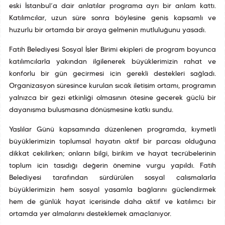
eski İstanbul’a dair anlatılar programa ayrı bir anlam kattı.
Katılımcılar, uzun süre sonra böylesine geniş kapsamlı ve
huzurlu bir ortamda bir araya gelmenin mutluluğunu yaşadı.
Fatih Belediyesi Sosyal İşler Birimi ekipleri de program boyunca
katılımcılarla yakından ilgilenerek büyüklerimizin rahat ve
konforlu bir gün geçirmesi için gerekli destekleri sağladı.
Organizasyon süresince kurulan sıcak iletişim ortamı, programın
yalnızca bir gezi etkinliği olmasının ötesine geçerek güçlü bir
dayanışma buluşmasına dönüşmesine katkı sundu.
Yaşlılar Günü kapsamında düzenlenen programda, kıymetli
büyüklerimizin toplumsal hayatın aktif bir parçası olduğuna
dikkat çekilirken; onların bilgi, birikim ve hayat tecrübelerinin
toplum için taşıdığı değerin önemine vurgu yapıldı. Fatih
Belediyesi tarafından sürdürülen sosyal çalışmalarla
büyüklerimizin hem sosyal yaşamla bağlarını güçlendirmek
hem de günlük hayat içerisinde daha aktif ve katılımcı bir
ortamda yer almalarını desteklemek amaçlanıyor.