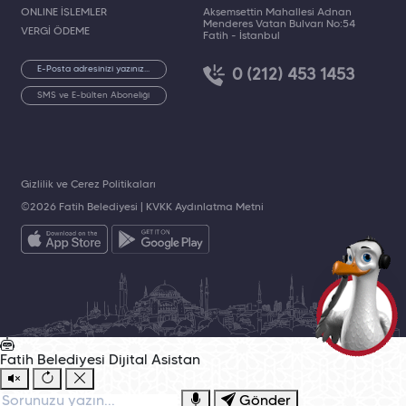
ONLINE İŞLEMLER
Akşemsettin Mahallesi Adnan
Menderes Vatan Bulvarı No:54
VERGİ ÖDEME
Fatih - İstanbul
0 (212) 453 1453
SMS ve E-bülten Aboneliği
Gizlilik ve Çerez Politikaları
©2026 Fatih Belediyesi |
KVKK Aydınlatma Metni
Fatih Belediyesi
Dijital Asistan
Gönder