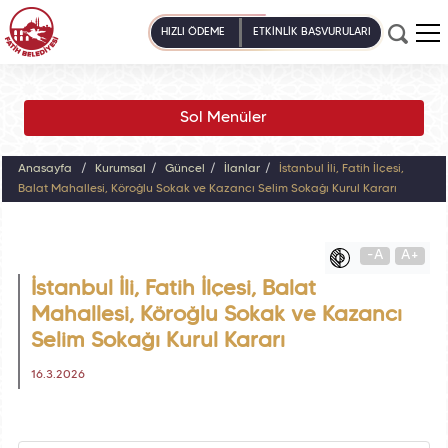
HIZLI ÖDEME
ETKİNLİK BAŞVURULARI
Sol Menüler
Anasayfa
Kurumsal
Güncel
İlanlar
İstanbul İli, Fatih İlçesi,
Balat Mahallesi, Köroğlu Sokak ve Kazancı Selim Sokağı Kurul Kararı
-A
A+
İstanbul İli, Fatih İlçesi, Balat
Mahallesi, Köroğlu Sokak ve Kazancı
Selim Sokağı Kurul Kararı
16.3.2026