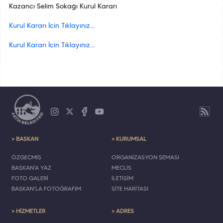
Kazancı Selim Sokağı Kurul Kararı
Kurul Kararı İçin Tıklayınız...
Kurul Kararı İçin Tıklayınız...
> BAŞKAN
> KURUMSAL
ÖZGEÇMİŞ
ORGANİZASYON ŞEMASI
BAŞKAN'A YAZ
MECLİS
FOTO GALERİ
İLETİŞİM
BAŞKAN'LA FOTOĞRAFIM
SİTE HARİTASI
> HİZMETLER
> ADRES