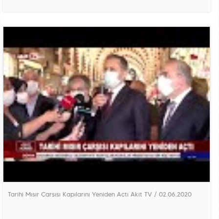
Tarihi Mısır Çarşısı Kapılarını Yeniden Açtı Akit TV / 02.06.2020