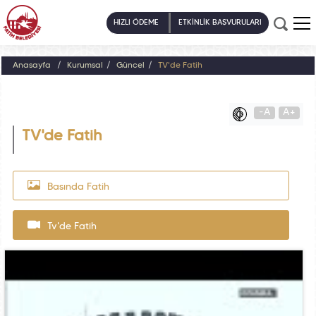
HIZLI ÖDEME
ETKİNLİK BAŞVURULARI
Anasayfa
Kurumsal
Güncel
TV'de Fatih
-A
A+
TV'de Fatih
Basında Fatih
Tv'de Fatih