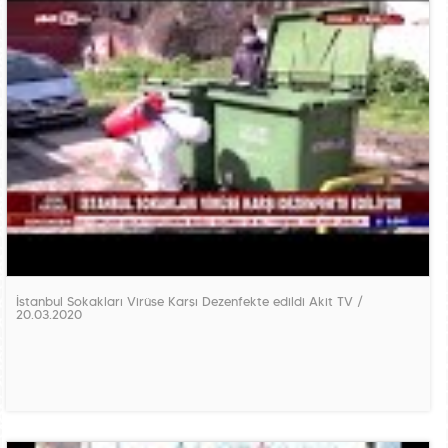
İstanbul Sokakları Virüse Karşı Dezenfekte edildi Akit TV /
20.03.2020