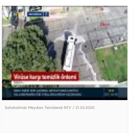
Sultanahmet Meydanı Temizlendi NTV / 21.03.2020