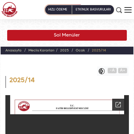
HIZLI ÖDEME
ETKİNLİK BAŞVURULARI
Sol Menüler
Anasayfa
Meclis Kararları
2025
Ocak
2025/14
-A
A+
2025/14