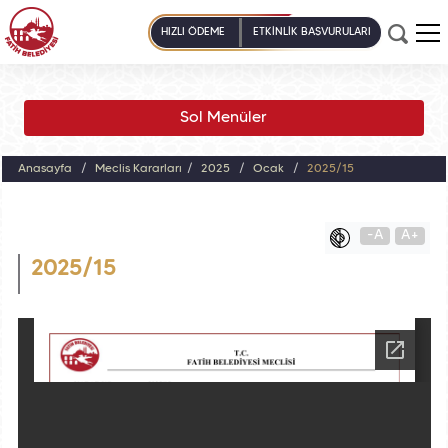
HIZLI ÖDEME
ETKİNLİK BAŞVURULARI
Sol Menüler
Anasayfa
Meclis Kararları
2025
Ocak
2025/15
-A
A+
2025/15