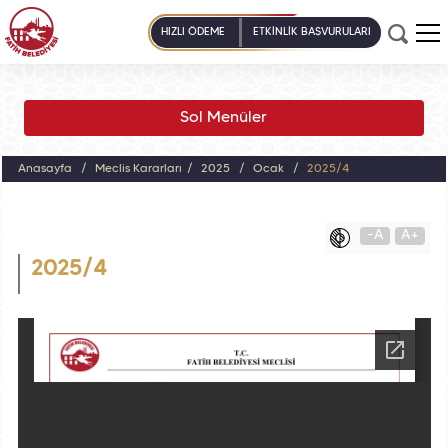
HIZLI ÖDEME
ETKİNLİK BAŞVURULARI
Sol Menüler
Anasayfa
Meclis Kararları
2025
Ocak
2025/4
-A
A+
2025/4