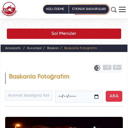
HIZLI ÖDEME
ETKİNLİK BAŞVURULARI
Sol Menüler
Anasayfa
Kurumsal
Başkan
Başkanla Fotoğrafım
-A
A+
Başkanla Fotoğrafım