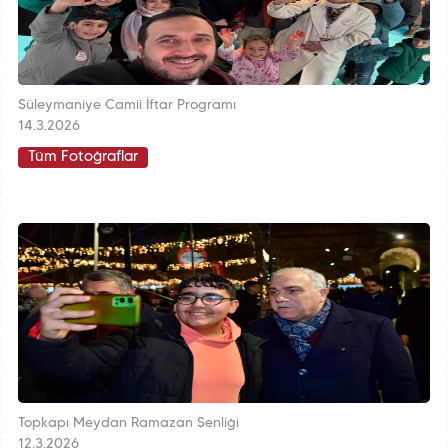
Süleymaniye Camii İftar Programı
14.3.2026
Tüm Fotoğraflar
Topkapı Meydan Ramazan Şenliği
12.3.2026