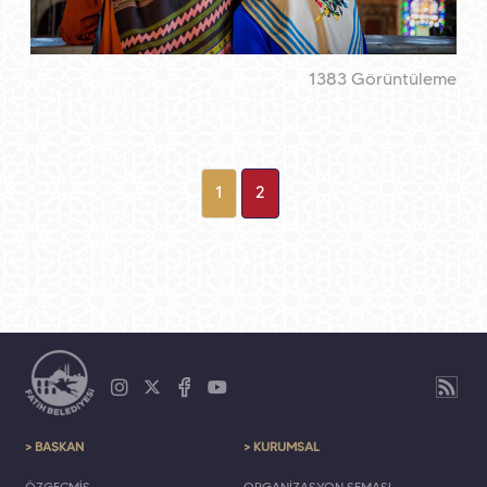
1383 Görüntüleme
1
2
> BAŞKAN
> KURUMSAL