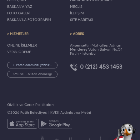
ÖZGEÇMİŞ
ORGANİZASYON ŞEMASI
BAŞKAN'A YAZ
MECLİS
FOTO GALERİ
İLETİŞİM
BAŞKAN'LA FOTOĞRAFIM
SİTE HARİTASI
> HİZMETLER
> ADRES
ONLINE İŞLEMLER
Akşemsettin Mahallesi Adnan
Menderes Vatan Bulvarı No:54
VERGİ ÖDEME
Fatih - İstanbul
0 (212) 453 1453
SMS ve E-bülten Aboneliği
Gizlilik ve Çerez Politikaları
©2026 Fatih Belediyesi |
KVKK Aydınlatma Metni