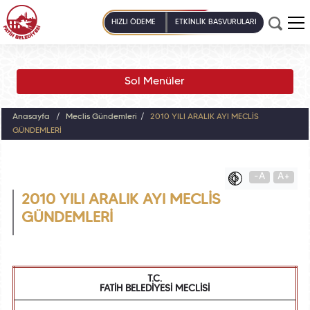
HIZLI ÖDEME
ETKİNLİK BAŞVURULARI
Sol Menüler
Anasayfa
Meclis Gündemleri
2010 YILI ARALIK AYI MECLİS
GÜNDEMLERİ
-A
A+
2010 YILI ARALIK AYI MECLİS
GÜNDEMLERİ
T.C.
FATİH BELEDİYESİ MECLİSİ