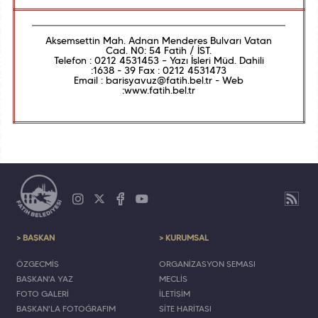
Akşemsettin Mah. Adnan Menderes Bulvarı Vatan
Cad. N0: 54 Fatih / İST.
Telefon : 0212 4531453 – Yazı İşleri Müd. Dahili
:1638 - 39 Fax : 0212 4531473
Email : barisyavuz@fatih.bel.tr - Web
:www.fatih.bel.tr
> BAŞKAN
> KURUMSAL
ÖZGEÇMİŞ
ORGANİZASYON ŞEMASI
BAŞKAN'A YAZ
MECLİS
FOTO GALERİ
İLETİŞİM
BAŞKAN'LA FOTOĞRAFIM
SİTE HARİTASI