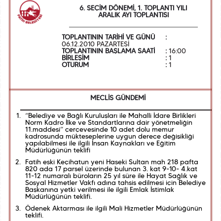
6. SEÇİM DÖNEMİ, 1. TOPLANTI YILI
ARALIK AYI TOPLANTISI
TOPLANTININ TARİHİ VE GÜNÜ
:
06.12.2010 PAZARTESİ
TOPLANTININ BAŞLAMA SAATİ
:
16:00
BİRLEŞİM
:
1
OTURUM
:
1
MECLİS GÜNDEMİ
“Belediye ve Bağlı Kuruluşları ile Mahalli İdare Birlikleri
Norm Kadro İlke ve Standartlarına dair yönetmeliğin
11.maddesi” çerçevesinde 10 adet dolu memur
kadrosunda mükteseplerine uygun derece değişikliği
yapılabilmesi ile ilgili İnsan Kaynakları ve Eğitim
Müdürlüğünün teklifi
Fatih eski Keçihatun yeni Haseki Sultan mah 218 pafta
820 ada 17 parsel üzerinde bulunan 3. kat 9-10- 4.kat
11-12 numaralı büroların 25 yıl süre ile Hayat Sağlık ve
Sosyal Hizmetler Vakfı adına tahsis edilmesi için Belediye
Başkanına yetki verilmesi ile ilgili Emlak İstimlak
Müdürlüğünün teklifi.
Ödenek Aktarması ile ilgili Mali Hizmetler Müdürlüğünün
teklifi.