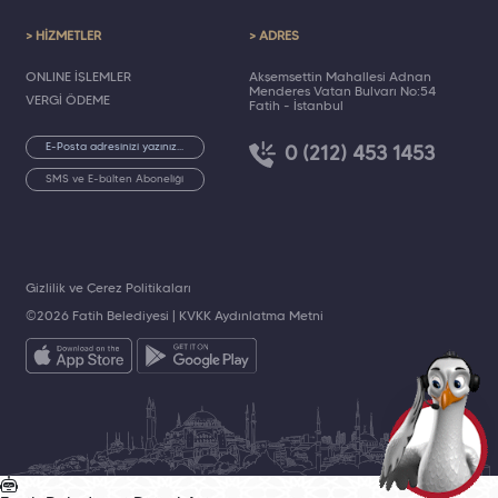
> HİZMETLER
> ADRES
ONLINE İŞLEMLER
Akşemsettin Mahallesi Adnan
Menderes Vatan Bulvarı No:54
VERGİ ÖDEME
Fatih - İstanbul
0 (212) 453 1453
SMS ve E-bülten Aboneliği
Gizlilik ve Çerez Politikaları
©2026 Fatih Belediyesi |
KVKK Aydınlatma Metni