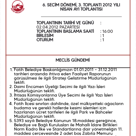
6. SEÇİM DÖNEMİ, 3. TOPLANTI 2012 YILI
NİSAN AYI TOPLANTISI
TOPLANTININ TARİHİ VE GÜNÜ
:
02.04.2012 PAZARTESİ
TOPLANTININ BAŞLAMA SAATİ
:
16:00
BİRLEŞİM
:
1
OTURUM
:
1
MECLİS GÜNDEMİ
Fatih Belediye Başkanlığımızın 01.01.2011 – 31.12.2011
tarihleri arasında ihtiva eden Faaliyet Raporunun
görüşülmesi ile ilgili Strateji Geliştirme Müdürlüğünün
teklifi.
Daimi Encümen Üyeliği Seçimi ile ilgili Yazı İşleri
Müdürlüğünün teklifi.
İhtisas Komisyonlarına Üye Seçimi ile ilgili Yazı İşleri
Müdürlüğünün teklifi.
Fatih İlçesi sınırları dahilinde, özel mülkiyetteki ağaçların
budama ve gerekli hallerde kesimi işlemleri için
hazırlanan ücret tarifeleri ile ilgili Park ve Bahçeler
Müdürlüğünün teklifi.
5393 sayılı Belediye Kanunun 18.maddesi gereğince,
Belediye ve Bağlı Kuruluşları ile Mahalli İdare Birlikleri
Norm Kadro İlke ve Standartlarına dair yönetmeliğin 11.
maddesi çerçevesinde 2 adet boş Zabıta Memuru