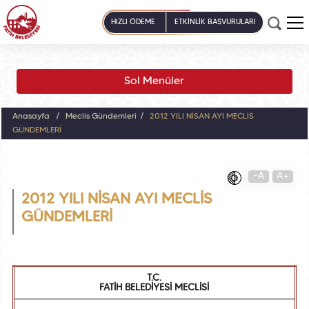
HIZLI ÖDEME
ETKİNLİK BAŞVURULARI
Sol Menüler
Anasayfa
Meclis Gündemleri
2012 YILI NİSAN AYI MECLİS
GÜNDEMLERİ
-A
A+
2012 YILI NİSAN AYI MECLİS
GÜNDEMLERİ
T.C.
FATİH BELEDİYESİ MECLİSİ