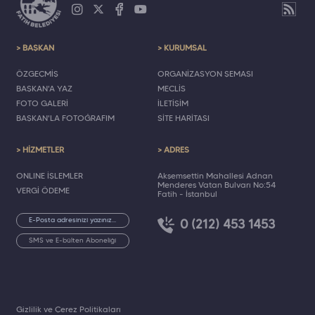
> BAŞKAN
> KURUMSAL
ÖZGEÇMİŞ
ORGANİZASYON ŞEMASI
BAŞKAN'A YAZ
MECLİS
FOTO GALERİ
İLETİŞİM
BAŞKAN'LA FOTOĞRAFIM
SİTE HARİTASI
> HİZMETLER
> ADRES
ONLINE İŞLEMLER
Akşemsettin Mahallesi Adnan
Menderes Vatan Bulvarı No:54
VERGİ ÖDEME
Fatih - İstanbul
0 (212) 453 1453
SMS ve E-bülten Aboneliği
Gizlilik ve Çerez Politikaları