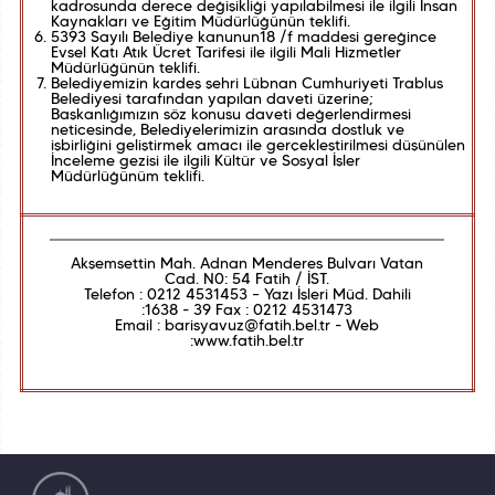
kadrosunda derece değişikliği yapılabilmesi ile ilgili İnsan
Kaynakları ve Eğitim Müdürlüğünün teklifi.
5393 Sayılı Belediye kanunun18 /f maddesi gereğince
Evsel Katı Atık Ücret Tarifesi ile ilgili Mali Hizmetler
Müdürlüğünün teklifi.
Belediyemizin kardeş şehri Lübnan Cumhuriyeti Trablus
Belediyesi tarafından yapılan daveti üzerine;
Başkanlığımızın söz konusu daveti değerlendirmesi
neticesinde, Belediyelerimizin arasında dostluk ve
işbirliğini geliştirmek amacı ile gerçekleştirilmesi düşünülen
İnceleme gezisi ile ilgili Kültür ve Sosyal İşler
Müdürlüğünüm teklifi.
Akşemsettin Mah. Adnan Menderes Bulvarı Vatan
Cad. N0: 54 Fatih / İST.
Telefon : 0212 4531453 – Yazı İşleri Müd. Dahili
:1638 - 39 Fax : 0212 4531473
Email : barisyavuz@fatih.bel.tr - Web
:www.fatih.bel.tr