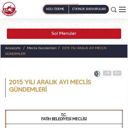
HIZLI ÖDEME
ETKİNLİK BAŞVURULARI
Sol Menüler
Anasayfa
Meclis Gündemleri
2015 YILI ARALIK AYI MECLİS
GÜNDEMLERİ
-A
A+
2015 YILI ARALIK AYI MECLİS
GÜNDEMLERİ
T.C.
FATİH BELEDİYESİ MECLİSİ