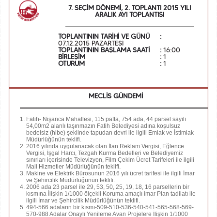
7. SEÇİM DÖNEMİ, 2. TOPLANTI 2015 YILI
ARALIK AYI TOPLANTISI
TOPLANTININ TARİHİ VE GÜNÜ
:
07.12.2015 PAZARTESİ
TOPLANTININ BAŞLAMA SAATİ
:
16:00
BİRLEŞİM
:
1
OTURUM
:
1
MECLİS GÜNDEMİ
Fatih- Nişanca Mahallesi, 115 pafta, 754 ada, 44 parsel sayılı
54,00m2 alanlı taşınmazın Fatih Belediyesi adına koşulsuz
bedelsiz (hibe) şeklinde tapudan devri ile ilgili Emlak ve İstimlak
Müdürlüğünün teklifi.
2016 yılında uygulanacak olan İlan Reklam Vergisi, Eğlence
Vergisi, İşgal Harcı, Tezgah Kurma Bedelleri ve Belediyemiz
sınırları içerisinde Televizyon, Film Çekim Ücret Tarifeleri ile ilgili
Mali Hizmetler Müdürlüğünün teklifi.
Makine ve Elektrik Bürosunun 2016 yılı ücret tarifesi ile ilgili İmar
ve Şehircilik Müdürlüğünün teklifi.
2006 ada 23 parsel ile 29, 53, 50, 25, 19, 18, 16 parsellerin bir
kısmına İlişkin 1/1000 ölçekli Koruma amaçlı imar Plan tadilatı ile
ilgili İmar ve Şehircilik Müdürlüğünün teklifi.
494-566 adaların bir kısmı-509-510-536-540-541-565-568-569-
570-988 Adalar Onaylı Yenileme Avan Projelere İlişkin 1/1000