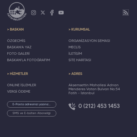
> BAŞKAN
> KURUMSAL
ÖZGEÇMİŞ
ORGANİZASYON ŞEMASI
BAŞKAN'A YAZ
MECLİS
FOTO GALERİ
İLETİŞİM
BAŞKAN'LA FOTOĞRAFIM
SİTE HARİTASI
> HİZMETLER
> ADRES
ONLINE İŞLEMLER
Akşemsettin Mahallesi Adnan
Menderes Vatan Bulvarı No:54
VERGİ ÖDEME
Fatih - İstanbul
0 (212) 453 1453
SMS ve E-bülten Aboneliği