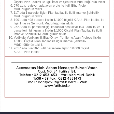
Ölçekli Plan Tadilatı ile ilgili İmar ve Şehircilik Müdürlüğünün teklifi.
570 ada, revizyon ada avan proje ile ilgili Etüd Proje
Müdürlüğünün teklifi.
117 ada 1 parsele İlişkin Plan tadilatı ile ilgili İmar ve Şehircilik
Müdürlüğünün teklifi.
1901 ada 498 parsele İlişkin 1/1000 ölçekli K.A.U.İ.Plan tadilatı ile
ilgili İmar ve Şehircilik Müdürlüğünün teklifi.
2527 Ada 49 parsel bitişiği kadastral boşluk ve 1041 ada 10 ve 11
parsellerin bir kısmına İlişkin 1/1000 Ölçekli Plan Tadilatı ile ilgili
İmar ve Şehircilik Müdürlüğünün teklifi.
Yedikule-Yenikapı III. Etap Onaylı Yenileme Avan Projeye İlişkin
1/1000 Ölçekli Plan Tadilatı ile ilgili İmar ve Şehircilik
Müdürlüğünün teklifi.
2017 ada 8-9-10-15-16 parsellere İlişkin 1/1000 ölçekli
K.A.U.İ.Plan tadilatı
Akşemsettin Mah. Adnan Menderes Bulvarı Vatan
Cad. N0: 54 Fatih / İST.
Telefon : 0212 4531453 – Yazı İşleri Müd. Dahili
:1638 - 39 Fax : 0212 4531473
Email : barisyavuz@fatih.bel.tr - Web
:www.fatih.bel.tr