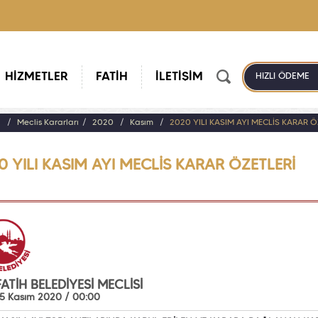
HİZMETLER
FATİH
İLETİŞİM
HIZLI ÖDEME
a
Meclis Kararları
2020
Kasım
2020 YILI KASIM AYI MECLİS KARAR Ö
0 YILI KASIM AYI MECLİS KARAR ÖZETLERİ
 FATİH BELEDİYESİ MECLİSİ
05 Kasım 2020 / 00:00