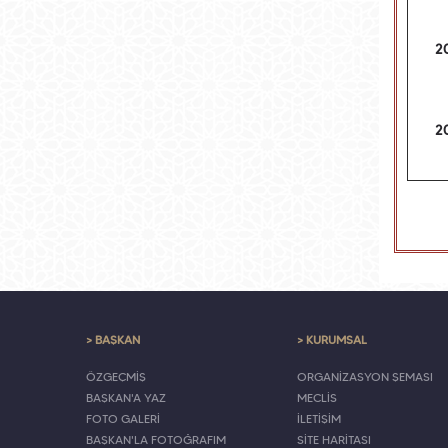
2
2
> BAŞKAN
> KURUMSAL
ÖZGEÇMİŞ
ORGANİZASYON ŞEMASI
BAŞKAN'A YAZ
MECLİS
FOTO GALERİ
İLETİŞİM
BAŞKAN'LA FOTOĞRAFIM
SİTE HARİTASI