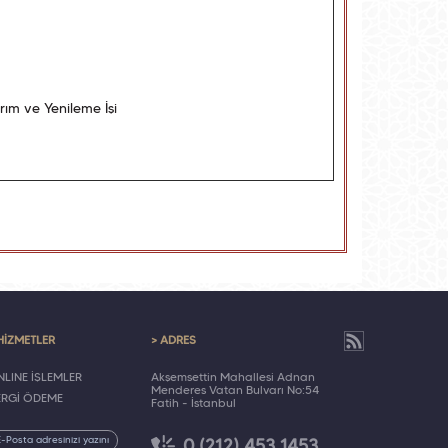
rım ve Yenileme İşi
HİZMETLER
> ADRES
LINE İŞLEMLER
Akşemsettin Mahallesi Adnan
Menderes Vatan Bulvarı No:54
ERGİ ÖDEME
Fatih - İstanbul
0 (212) 453 1453