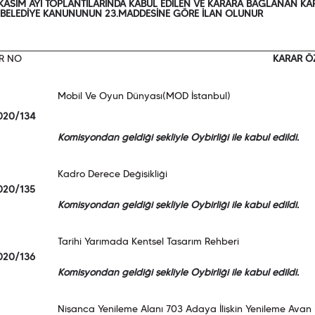
KASIM AYI TOPLANTILARINDA KABUL EDİLEN VE KARARA BAĞLANAN KAR
I BELEDİYE KANUNUNUN 23.MADDESİNE GÖRE İLAN OLUNUR
R NO
KARAR ÖZ
Mobil Ve Oyun Dünyası(MOD İstanbul)
020/134
Komisyondan geldiği şekliyle Oybirliği ile kabul edildi.
Kadro Derece Değişikliği
020/135
Komisyondan geldiği şekliyle Oybirliği ile kabul edildi.
Tarihi Yarımada Kentsel Tasarım Rehberi
020/136
Komisyondan geldiği şekliyle Oybirliği ile kabul edildi.
Nişanca Yenileme Alanı 703 Adaya İlişkin Yenileme Avan 