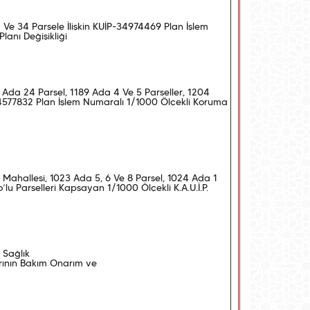
 24 Ve 34 Parsele İlişkin KUİP-34974469 Plan İşlem
anı Değişikliği
6 Ada 24 Parsel, 1189 Ada 4 Ve 5 Parseller, 1204
-34577832 Plan İşlem Numaralı 1/1000 Ölçekli Koruma
t) Mahallesi, 1023 Ada 5, 6 Ve 8 Parsel, 1024 Ada 1
lu Parselleri Kapsayan 1/1000 Ölçekli K.A.U.İ.P.
e Sağlık
arının Bakım Onarım ve