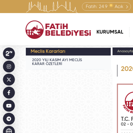
Fatih:
24.9
Açık
KURUMSAL
Meclis Kararları
Anasayf
2020 YILI KASIM AYI MECLİS
KARAR ÖZETLERİ
202
T.C.
02 - 