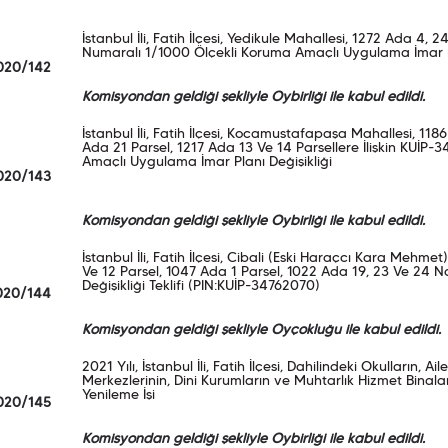
İstanbul İli, Fatih İlçesi, Yedikule Mahallesi, 1272 Ada 4,
Numaralı 1/1000 Ölçekli Koruma Amaçlı Uygulama İmar Pl
020/142
Komisyondan geldiği şekliyle Oybirliği ile kabul edildi.
İstanbul İli, Fatih İlçesi, Kocamustafapaşa Mahallesi, 118
Ada 21 Parsel, 1217 Ada 13 Ve 14 Parsellere İlişkin KUİP
Amaçlı Uygulama İmar Planı Değişikliği
020/143
Komisyondan geldiği şekliyle Oybirliği ile kabul edildi.
İstanbul İli, Fatih İlçesi, Cibali (Eski Haraçcı Kara Mehme
Ve 12 Parsel, 1047 Ada 1 Parsel, 1022 Ada 19, 23 Ve 24 No’
Değişikliği Teklifi (PIN:KUİP-34762070)
020/144
Komisyondan geldiği şekliyle Oyçokluğu ile kabul edildi.
2021 Yılı, İstanbul İli, Fatih İlçesi, Dahilindeki Okulların, Ail
Merkezlerinin, Dini Kurumların ve Muhtarlık Hizmet Binal
Yenileme İşi
020/145
Komisyondan geldiği şekliyle Oybirliği ile kabul edildi.