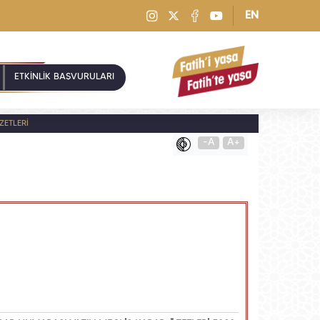
EN
ETKİNLİK BAŞVURULARI
ZETLERİ
-A
A+