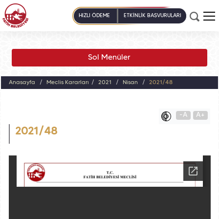
HIZLI ÖDEME
ETKİNLİK BAŞVURULARI
Sol Menüler
Anasayfa
Meclis Kararları
2021
Nisan
2021/48
-A
A+
2021/48