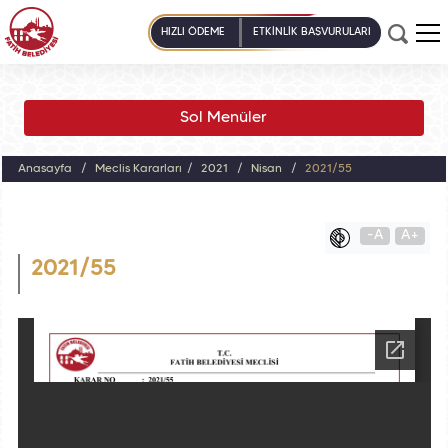
HIZLI ÖDEME
ETKİNLİK BAŞVURULARI
Sol Menüler
Anasayfa
Meclis Kararları
2021
Nisan
2021/55
-A
A+
2021/55