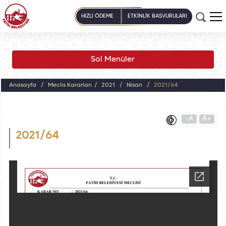
HIZLI ÖDEME
ETKİNLİK BAŞVURULARI
Sol Menüler
Anasayfa
Meclis Kararları
2021
Nisan
2021/64
-A
A+
2021/64