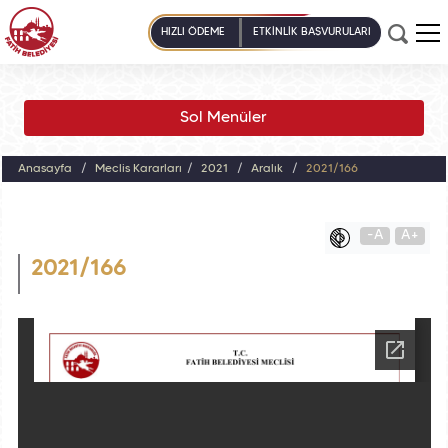
HIZLI ÖDEME
ETKİNLİK BAŞVURULARI
Sol Menüler
Anasayfa
Meclis Kararları
2021
Aralık
2021/166
-A
A+
2021/166