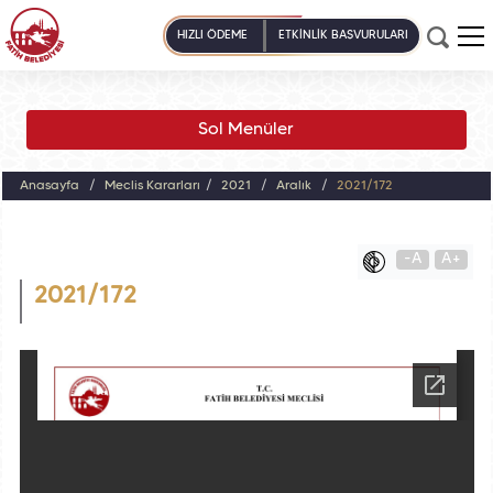
HIZLI ÖDEME
ETKİNLİK BAŞVURULARI
Sol Menüler
Anasayfa
Meclis Kararları
2021
Aralık
2021/172
-A
A+
2021/172