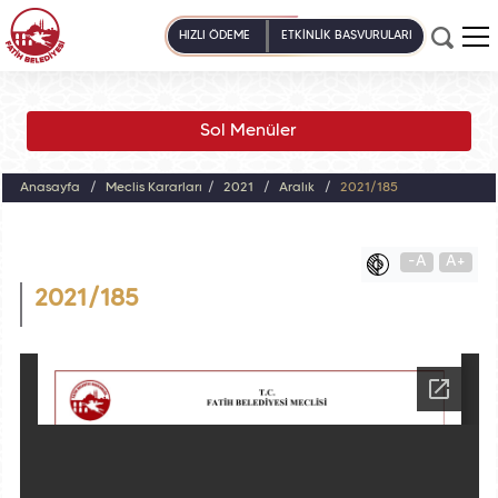
HIZLI ÖDEME
ETKİNLİK BAŞVURULARI
Sol Menüler
Anasayfa
Meclis Kararları
2021
Aralık
2021/185
-A
A+
2021/185