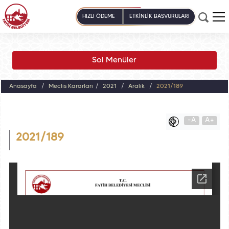
HIZLI ÖDEME
ETKİNLİK BAŞVURULARI
Sol Menüler
Anasayfa
Meclis Kararları
2021
Aralık
2021/189
-A
A+
2021/189