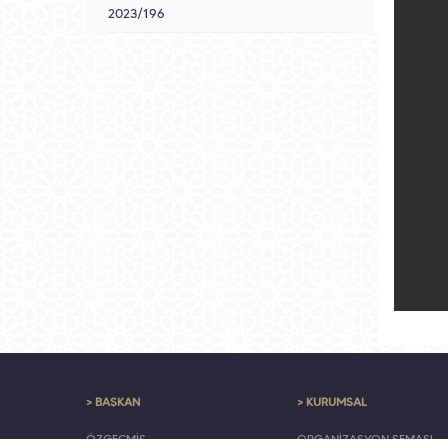
2023/196
> BAŞKAN
> KURUMSAL
ÖZGEÇMİŞ
ORGANİZASYON ŞEMASI