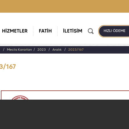
HİZMETLER
FATİH
İLETİŞİM
HIZLI ÖDEME
a
Meclis Kararları
2023
Aralık
2023/167
3/167