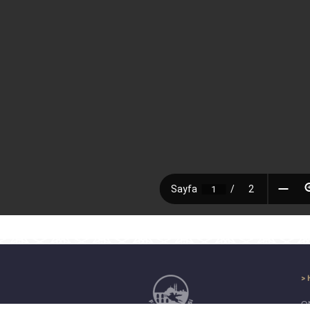
> 
ON