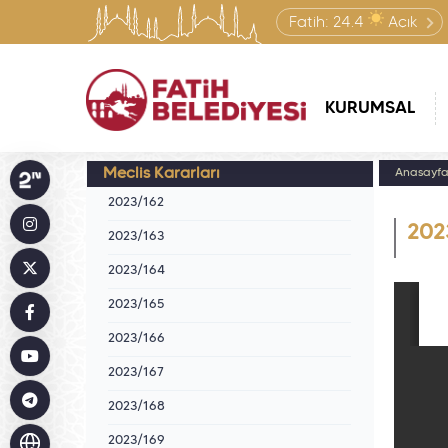
Fatih:
24.4
Açık
KURUMSAL
Meclis Kararları
Anasayf
2023/162
202
2023/163
2023/164
2023/165
2023/166
2023/167
2023/168
2023/169