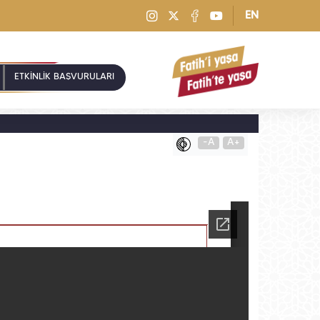
EN
ETKİNLİK BAŞVURULARI
-A
A+