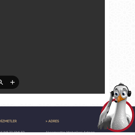
HİZMETLER
> ADRES
LINE İŞLEMLER
Akşemsettin Mahallesi Adnan